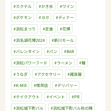
#カクテル
#かき氷
#ワイン
#ポケモン
#ヨガ
#ディナー
#浜松まつり
#定食
#花博
#浜名湖花博2024
#新川モール
#バレンタイン
#パン
#BAR
#浜松パワーフード
#ラーメン
#鰻
#うなぎ
#アクセサリー
#雑貨屋
#K-MIX
#喫茶店
#デリバリー
#テイクアウト
#イベント
#PR
#浜松城下町バル
#浜松城下町バル秋の陣