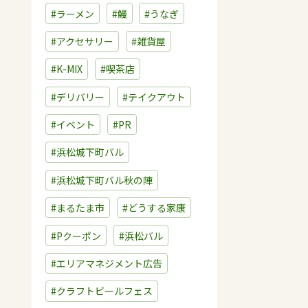
#ラーメン
#鰻
#うなぎ
#アクセサリー
#雑貨屋
#K-MIX
#喫茶店
#デリバリー
#テイクアウト
#イベント
#PR
#浜松城下町バル
#浜松城下町バル秋の陣
#まるたま市
#どうする家康
#Pクーポン
#浜松バル
#エリアマネジメント広告
#クラフトビールフェス