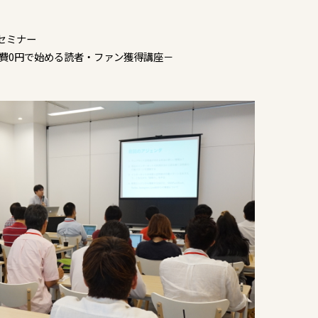
！
セミナー
報費0円で始める読者・ファン獲得講座－