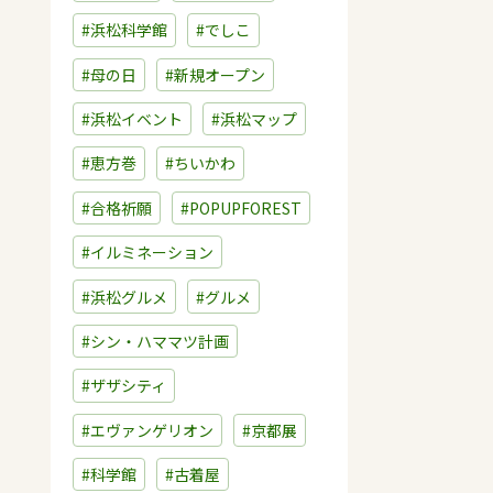
#浜松科学館
#でしこ
#母の日
#新規オープン
#浜松イベント
#浜松マップ
#恵方巻
#ちいかわ
#合格祈願
#POPUPFOREST
#イルミネーション
#浜松グルメ
#グルメ
#シン・ハママツ計画
#ザザシティ
#エヴァンゲリオン
#京都展
#科学館
#古着屋