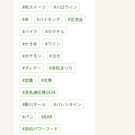
#秋スイーツ
#ハロウィン
#本
#バイキング
#交流会
#バイク
#カクテル
#かき氷
#ワイン
#ポケモン
#ヨガ
#ディナー
#浜松まつり
#定食
#花博
#浜名湖花博2024
#新川モール
#バレンタイン
#パン
#BAR
#浜松パワーフード