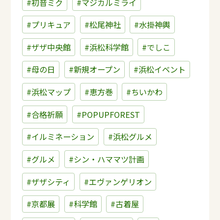
#初音ミク
#マジカルミライ
#プリキュア
#松尾神社
#水掛神輿
#ザザ中央館
#浜松科学館
#でしこ
#母の日
#新規オープン
#浜松イベント
#浜松マップ
#恵方巻
#ちいかわ
#合格祈願
#POPUPFOREST
#イルミネーション
#浜松グルメ
#グルメ
#シン・ハママツ計画
#ザザシティ
#エヴァンゲリオン
#京都展
#科学館
#古着屋