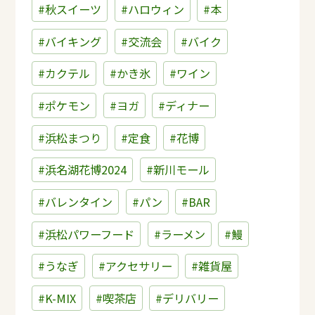
#秋スイーツ
#ハロウィン
#本
#バイキング
#交流会
#バイク
#カクテル
#かき氷
#ワイン
#ポケモン
#ヨガ
#ディナー
#浜松まつり
#定食
#花博
#浜名湖花博2024
#新川モール
#バレンタイン
#パン
#BAR
#浜松パワーフード
#ラーメン
#鰻
#うなぎ
#アクセサリー
#雑貨屋
#K-MIX
#喫茶店
#デリバリー