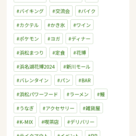
#バイキング
#交流会
#バイク
#カクテル
#かき氷
#ワイン
#ポケモン
#ヨガ
#ディナー
#浜松まつり
#定食
#花博
#浜名湖花博2024
#新川モール
#バレンタイン
#パン
#BAR
#浜松パワーフード
#ラーメン
#鰻
#うなぎ
#アクセサリー
#雑貨屋
#K-MIX
#喫茶店
#デリバリー
#テイクアウト
#イベント
#PR