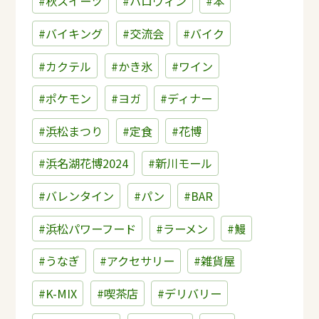
#秋スイーツ
#ハロウィン
#本
#バイキング
#交流会
#バイク
#カクテル
#かき氷
#ワイン
#ポケモン
#ヨガ
#ディナー
#浜松まつり
#定食
#花博
#浜名湖花博2024
#新川モール
#バレンタイン
#パン
#BAR
#浜松パワーフード
#ラーメン
#鰻
#うなぎ
#アクセサリー
#雑貨屋
#K-MIX
#喫茶店
#デリバリー