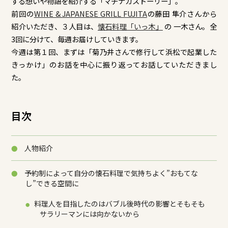
する想いや物語を紹介する「マチナカストーリー」。
前回の
WINE & JAPANESE GRILL FUJITA
の藤田 隼介さんから
紹介いただき、
３人目は、
懐石料理「いっ木」
の 一木さん。全
3回に分けて、毎週お届けしていきます。
今週は第１回、まずは「菊乃井さんで修行して浜松で起業した
きっかけ」のお話を中心に振り返ってお話していただきまし
た。
目次
人物紹介
予約制によって自分の懐石料理で気持ちよく”おもてな
し”できる空間に
料理人を目指したのはバブル後時代の影響とそもそも
サラリーマンには向かないから