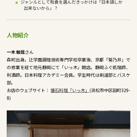
ジャンルとして和食を選んだきっかけは「日本語しか
出来ないから」？
人物紹介
一木 敏哉
さん
森町出身。辻学園調理技術専門学校卒業後、京都「菊乃井」で
の修業を経て地元静岡にて「いっ木」開店。静岡ふぐ処理師、
利酒師。日本料理アカデミー会員。学生時代は剣道部とバスケ
部。
お店のウェブサイト：
懐石料理「いっ木」
(浜松市中区田町329-
8)