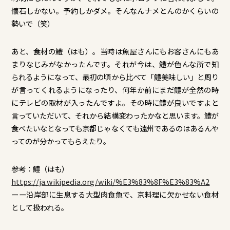
懐石しかない。予約しかダメ。そんなんナメとんのかくらいの
勢いで（笑）
あと、食材の鱧（はも）。当時は魚屋さんにもお客さんにもあ
まりなじみがなかったんです。それが今は、鱧が色んな所で知
られるようになって、最初の頃から比べて「鱧美味しい」と周り
が言ってくれるようになったり、何年か前にまだ鱧が全然の時
にテレビの取材が入ったんですよ。その時に鱧が良いですよと
言っていただいて、それから結構変わったかなと思います。鱧が
食べたいなとなっても京都じゃなくても遠州であるのはあるんや
ってのが分かってもらえたり。
参考：鱧（はも）
https://ja.wikipedia.org/wiki/%E3%83%8F%E3%83%A2
ーー沿岸部に生息する大型肉食魚で、京料理に欠かせない食材
として扱われる。