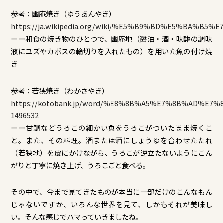
参考：幽庵焼き（ゆうあんやき）
https://ja.wikipedia.org/wiki/%E5%B9%BD%E5%BA%B5
ーー和食の焼き物のひとつで、幽庵地（醤油・酒・味醂の調味
液にユズやカボスの輪切りを入れたもの）を用いた魚の付け焼
き
参考：若狭焼き（わかさやき）
https://kotobank.jp/word/%E8%8B%A5%E7%8B%AD%E7
1496532
ーー甘鯛などうろこの細かい魚をうろこがついたまま焼くこ
と。また、その料理。酒または酒にしょうゆを合わせたたれ
（若狭地）を皮にかけながら、うろこが逆立たないようにこん
がりと丁寧に焼き上げ、うろこごと食べる。
その中で、今まで見てきたものが本当に一部だけのこんなもん
じゃないですか、いろんな世界を見て、しかもそれが美味し
い。そんな感じでハマっていきましたね。