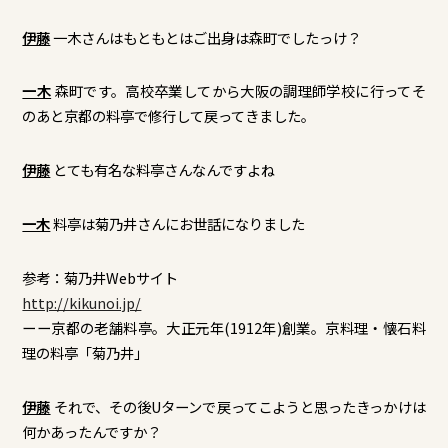
伊藤
一木さんはもともとはご出身は森町でしたっけ？
一木
森町です。高校卒業してから大阪の調理師学校に行ってそ
のあと京都の料亭で修行して戻ってきました。
伊藤
とても有名な料亭さんなんですよね
一木
料亭は菊乃井さんにお世話になりました
参考：菊乃井Webサイト
http://kikunoi.jp/
ーー京都の老舗料亭。大正元年(1912年)創業。京料理・懐石料
理の料亭「菊乃井」
伊藤
それで、その後Uターンで戻ってこようと思ったきっかけは
何かあったんですか？