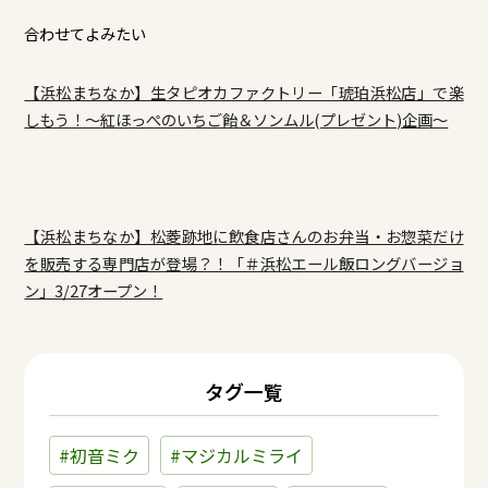
合わせてよみたい
【浜松まちなか】生タピオカファクトリー「琥珀浜松店」で楽
しもう！～紅ほっぺのいちご飴＆ソンムル(プレゼント)企画～
【浜松まちなか】松菱跡地に飲食店さんのお弁当・お惣菜だけ
を販売する専門店が登場？！「＃浜松エール飯ロングバージョ
ン」3/27オープン！
タグ一覧
#初音ミク
#マジカルミライ