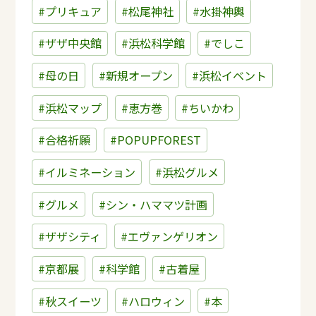
#プリキュア
#松尾神社
#水掛神輿
#ザザ中央館
#浜松科学館
#でしこ
#母の日
#新規オープン
#浜松イベント
#浜松マップ
#恵方巻
#ちいかわ
#合格祈願
#POPUPFOREST
#イルミネーション
#浜松グルメ
#グルメ
#シン・ハママツ計画
#ザザシティ
#エヴァンゲリオン
#京都展
#科学館
#古着屋
#秋スイーツ
#ハロウィン
#本