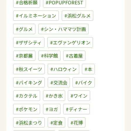
#合格祈願
#POPUPFOREST
#イルミネーション
#浜松グルメ
#グルメ
#シン・ハママツ計画
#ザザシティ
#エヴァンゲリオン
#京都展
#科学館
#古着屋
#秋スイーツ
#ハロウィン
#本
#バイキング
#交流会
#バイク
#カクテル
#かき氷
#ワイン
#ポケモン
#ヨガ
#ディナー
#浜松まつり
#定食
#花博