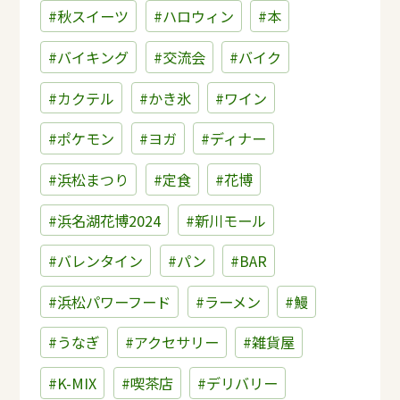
#秋スイーツ
#ハロウィン
#本
#バイキング
#交流会
#バイク
#カクテル
#かき氷
#ワイン
#ポケモン
#ヨガ
#ディナー
#浜松まつり
#定食
#花博
#浜名湖花博2024
#新川モール
#バレンタイン
#パン
#BAR
#浜松パワーフード
#ラーメン
#鰻
#うなぎ
#アクセサリー
#雑貨屋
#K-MIX
#喫茶店
#デリバリー