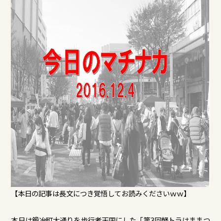
【本日の記事は長文につき覚悟してお読みくださいｗｗ】
本日は鍛冶町大通りを歩行者天国にした「第3回軽トラはままつ