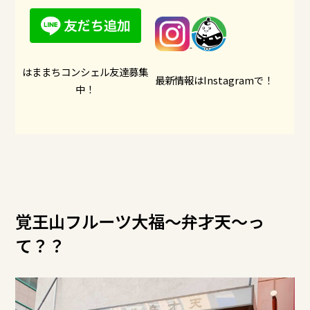
はままちコンシェル友達募集
最新情報はInstagramで！
中！
覚王山フルーツ大福～弁才天～っ
て？？