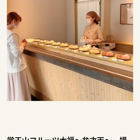
覚王山フルーツ大福～弁才天～ 場