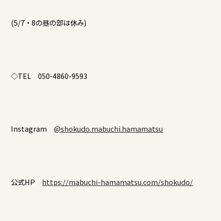
(5/7・8の昼の部は休み)
◇TEL 050-4860-9593
Instagram
@shokudo.mabuchi.hamamatsu
公式HP
https://mabuchi-hamamatsu.com/shokudo/