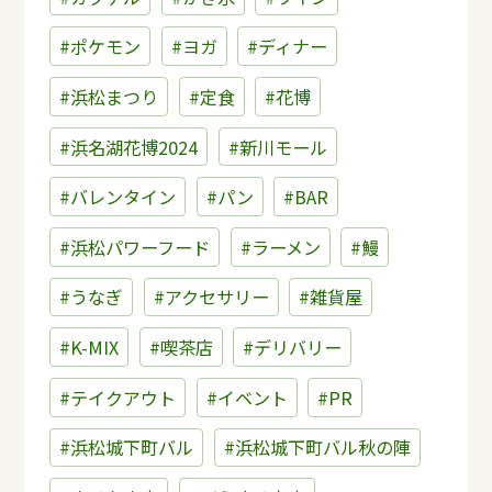
#ポケモン
#ヨガ
#ディナー
#浜松まつり
#定食
#花博
#浜名湖花博2024
#新川モール
#バレンタイン
#パン
#BAR
#浜松パワーフード
#ラーメン
#鰻
#うなぎ
#アクセサリー
#雑貨屋
#K-MIX
#喫茶店
#デリバリー
#テイクアウト
#イベント
#PR
#浜松城下町バル
#浜松城下町バル秋の陣