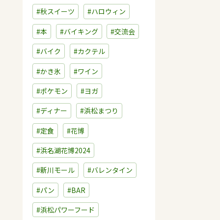
#秋スイーツ
#ハロウィン
#本
#バイキング
#交流会
#バイク
#カクテル
#かき氷
#ワイン
#ポケモン
#ヨガ
#ディナー
#浜松まつり
#定食
#花博
#浜名湖花博2024
#新川モール
#バレンタイン
#パン
#BAR
#浜松パワーフード