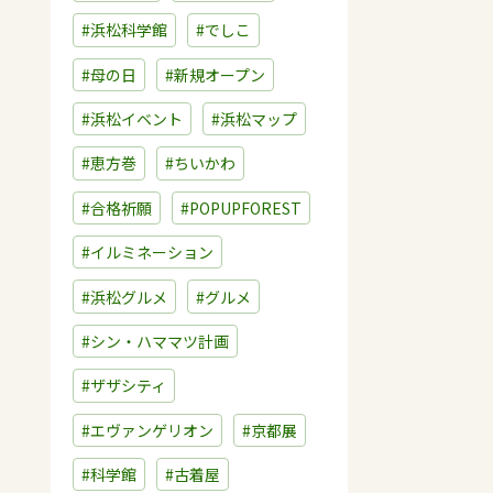
#浜松科学館
#でしこ
#母の日
#新規オープン
#浜松イベント
#浜松マップ
#恵方巻
#ちいかわ
#合格祈願
#POPUPFOREST
#イルミネーション
#浜松グルメ
#グルメ
#シン・ハママツ計画
#ザザシティ
#エヴァンゲリオン
#京都展
#科学館
#古着屋