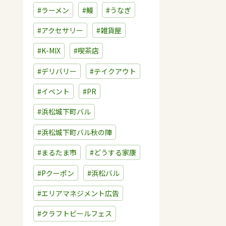
#ラーメン
#鰻
#うなぎ
#アクセサリー
#雑貨屋
#K-MIX
#喫茶店
#デリバリー
#テイクアウト
#イベント
#PR
#浜松城下町バル
#浜松城下町バル秋の陣
#まるたま市
#どうする家康
#Pクーポン
#浜松バル
#エリアマネジメント広告
#クラフトビールフェス