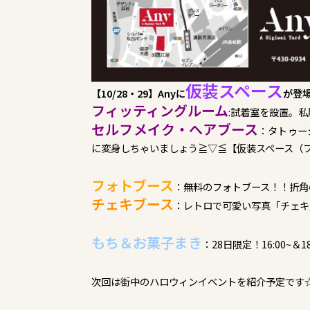
仮装スペース
【10/28・29】Anyに
が登
フィッティングルーム
:試着室を設置。
セルフメイク・ヘアブース
：タトゥー
に変身しちゃいましょう≧▽≦【仮装スペース（フ
フォトブース
：無料のフォトブース！！折角
チェキブース
：レトロで可愛い写真「チェキ
もち＆お菓子まき
：28日限定！16:00~
次回は街中のハロウィンイベントを紹介予定です☆