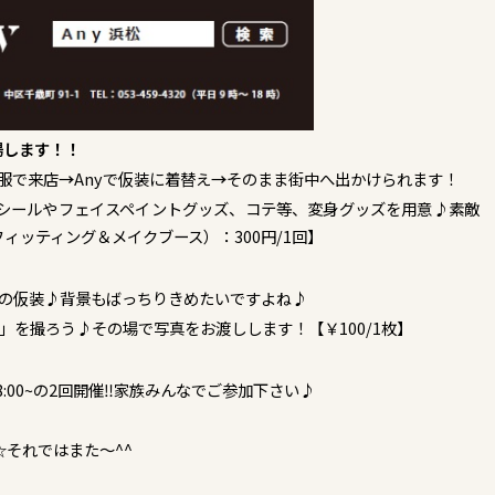
場します！！
私服で来店
→
Anyで仮装に着替え
→
そのまま街中へ出かけられます！
シールやフェイスペイントグッズ、コテ等、変身グッズを用意♪素敵
ィッティング＆メイクブース）：300円/1回】
の仮装♪背景もばっちりきめたいですよね♪
」を撮ろう♪その場で写真をお渡しします！【￥100/1枚】
＆18:00~の2回開催‼家族みんなでご参加下さい♪
それではまた～^^