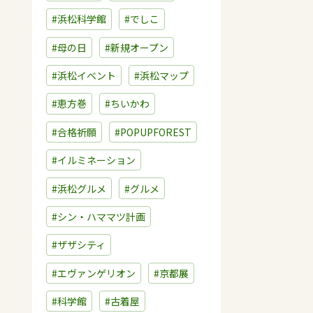
#浜松科学館
#でしこ
#母の日
#新規オープン
#浜松イベント
#浜松マップ
#恵方巻
#ちいかわ
#合格祈願
#POPUPFOREST
#イルミネーション
#浜松グルメ
#グルメ
#シン・ハママツ計画
#ザザシティ
#エヴァンゲリオン
#京都展
#科学館
#古着屋