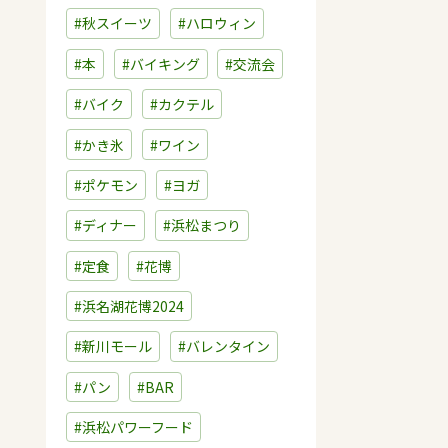
#秋スイーツ
#ハロウィン
#本
#バイキング
#交流会
#バイク
#カクテル
#かき氷
#ワイン
#ポケモン
#ヨガ
#ディナー
#浜松まつり
#定食
#花博
#浜名湖花博2024
#新川モール
#バレンタイン
#パン
#BAR
#浜松パワーフード