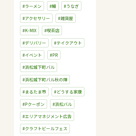
#ラーメン
#鰻
#うなぎ
#アクセサリー
#雑貨屋
#K-MIX
#喫茶店
#デリバリー
#テイクアウト
#イベント
#PR
#浜松城下町バル
#浜松城下町バル秋の陣
#まるたま市
#どうする家康
#Pクーポン
#浜松バル
#エリアマネジメント広告
#クラフトビールフェス