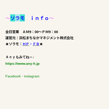
～
ソ
ラ
モ
ｉｎｆｏ
～
全日営業 ＡＭ9：00～ＰＭ9：00
運営元：浜松まちなかマネジメント株式会社
★ソラモ：
ＨＰ
・
ＦＢ
★
Ａｎｙもみてね～♩
https://www.any-h.jp
Facebook
・
instagram