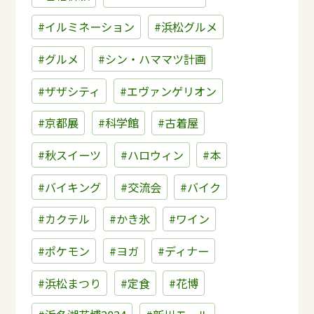
#イルミネーション
#浜松グルメ
#グルメ
#シン・ハママツ計画
#ザザシティ
#エヴァンゲリオン
#京都展
#科学館
#古着屋
#秋スイーツ
#ハロウィン
#本
#バイキング
#交流会
#バイク
#カクテル
#かき氷
#ワイン
#ポケモン
#ヨガ
#ディナー
#浜松まつり
#定食
#花博