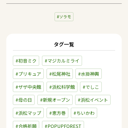
ソラモ
タグ一覧
#初音ミク
#マジカルミライ
#プリキュア
#松尾神社
#水掛神輿
#ザザ中央館
#浜松科学館
#でしこ
#母の日
#新規オープン
#浜松イベント
#浜松マップ
#恵方巻
#ちいかわ
#合格祈願
#POPUPFOREST