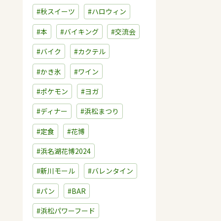
#秋スイーツ
#ハロウィン
#本
#バイキング
#交流会
#バイク
#カクテル
#かき氷
#ワイン
#ポケモン
#ヨガ
#ディナー
#浜松まつり
#定食
#花博
#浜名湖花博2024
#新川モール
#バレンタイン
#パン
#BAR
#浜松パワーフード