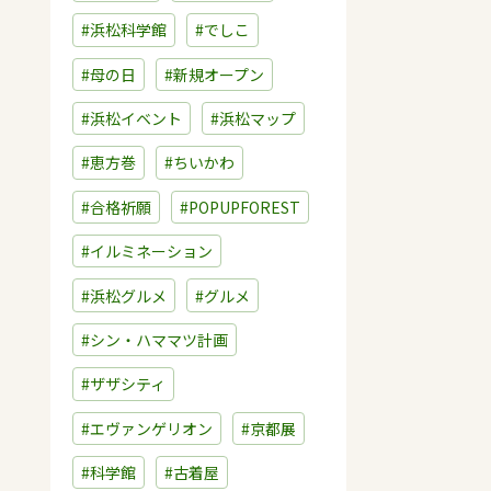
#浜松科学館
#でしこ
#母の日
#新規オープン
#浜松イベント
#浜松マップ
#恵方巻
#ちいかわ
#合格祈願
#POPUPFOREST
#イルミネーション
#浜松グルメ
#グルメ
#シン・ハママツ計画
#ザザシティ
#エヴァンゲリオン
#京都展
#科学館
#古着屋