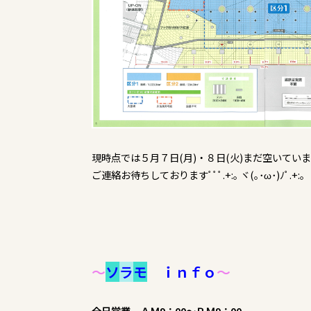
現時点では５月７日(月)・８日(火)まだ空いています
ご連絡お待ちしておりますﾟﾟﾟ.+:｡ ヾ(｡･ω･)ﾉﾟ.+:｡
～
ソ
ラ
モ
ｉｎｆｏ
～
全日営業 ＡＭ9：00～ＰＭ9：00