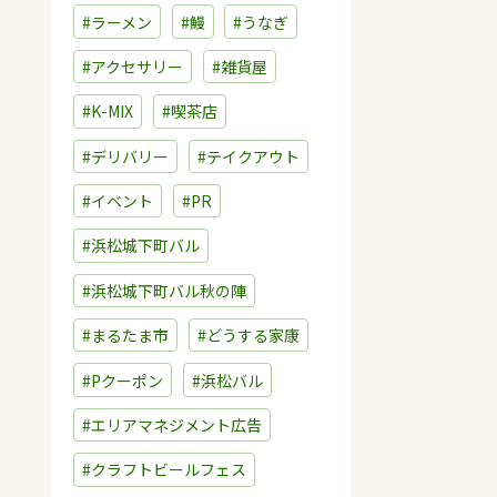
#ラーメン
#鰻
#うなぎ
#アクセサリー
#雑貨屋
#K-MIX
#喫茶店
#デリバリー
#テイクアウト
#イベント
#PR
#浜松城下町バル
#浜松城下町バル秋の陣
#まるたま市
#どうする家康
#Pクーポン
#浜松バル
#エリアマネジメント広告
#クラフトビールフェス