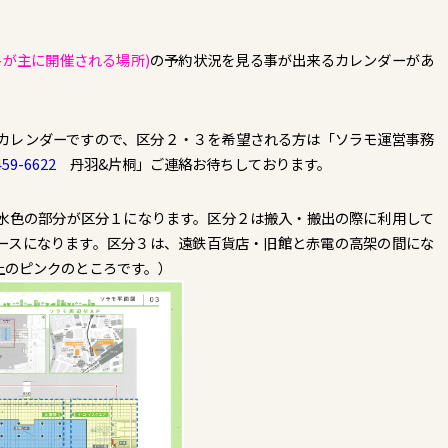
トが主に開催される場所)
の予約状況を見る事が出来るカレンダーがあ
カレンダーですので、区分２・３を希望される方は「ソラモ運営事務
459-6622
丹羽&片桐」ご連絡お待ちしております。
水色の部分が区分１になります。区分２は搬入・搬出の際に利用して
ースになります。区分３は、遠鉄百貨店・旧館と赤電の高架の間にな
上のピンクのところです。）