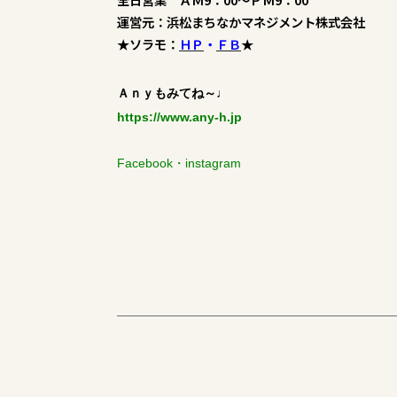
運営元：浜松まちなかマネジメント株式会社
★ソラモ：
ＨＰ
・
ＦＢ
★
Ａｎｙもみてね～♩
https://www.any-h.jp
Facebook
・
instagram