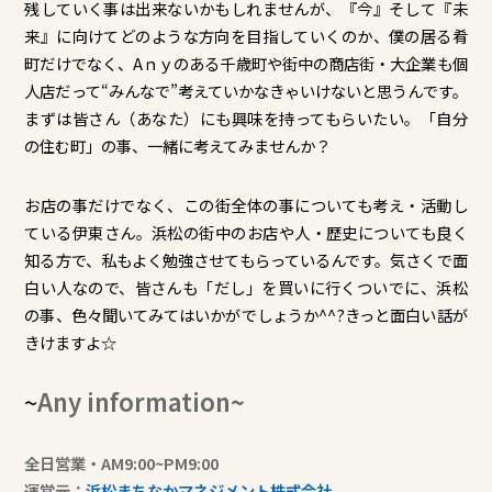
残していく事は出来ないかもしれませんが、『今』そして『未
来』に向けてどのような方向を目指していくのか、僕の居る肴
町だけでなく、Aｎｙのある千歳町や街中の商店街・大企業も個
人店だって“みんなで”考えていかなきゃいけないと思うんです。
まずは皆さん（あなた）にも興味を持ってもらいたい。「自分
の住む町」の事、一緒に考えてみませんか？
お店の事だけでなく、この街全体の事についても考え・活動し
ている伊東さん。浜松の街中のお店や人・歴史についても良く
知る方で、私もよく勉強させてもらっているんです。気さくで面
白い人なので、皆さんも「だし」を買いに行くついでに、浜松
の事、色々聞いてみてはいかがでしょうか^^?きっと面白い話が
きけますよ☆
~
Any information~
全日営業・AM9:00~PM9:00
運営元：
浜松まちなかマネジメント株式会社