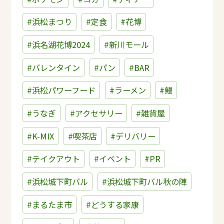
#浜松まつり
#定食
#花博
#浜名湖花博2024
#新川モール
#バレンタイン
#パン
#BAR
#浜松パワーフード
#ラーメン
#鰻
#うなぎ
#アクセサリー
#雑貨屋
#K-MIX
#喫茶店
#デリバリー
#テイクアウト
#イベント
#PR
#浜松城下町バル
#浜松城下町バル秋の陣
#まるたま市
#どうする家康