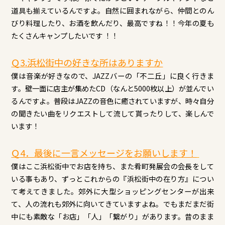
道具も揃えているんですよ。自然に囲まれながら、仲間とのん
びり料理したり、お酒を飲んだり、最高ですね！！今年の夏も
たくさんキャンプしたいです ！！
Ｑ3
.浜松
街中の好きな所はありますか
僕は音楽が好きなので、JAZZバーの「不二丘」に良く行きま
す。壁一面に店主が集めたCD（なんと5000枚以上）が並んでい
るんですよ。普段はJAZZの音色に癒されていますが、時々自分
の聞きたい曲をリクエストして流して貰ったりして、楽しんで
います！
Ｑ4．最後に一言メッセージをお願いします！
僕はここ浜松街中でお店を持ち、また肴町発展会の会長をして
いる事もあり、ずっとこれからの『浜松街中の在り方』につい
て考えてきました。郊外に大型ショッピングセンターが出来
て、人の流れも郊外に向いてきていますよね。でもまだまだ街
中にも素敵な「お店」「人」「繋がり」があります。昔のまま