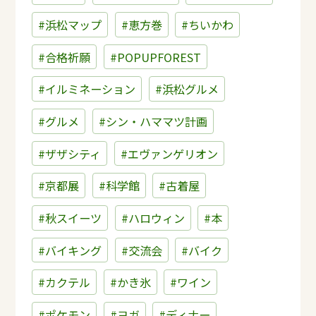
#浜松マップ
#恵方巻
#ちいかわ
#合格祈願
#POPUPFOREST
#イルミネーション
#浜松グルメ
#グルメ
#シン・ハママツ計画
#ザザシティ
#エヴァンゲリオン
#京都展
#科学館
#古着屋
#秋スイーツ
#ハロウィン
#本
#バイキング
#交流会
#バイク
#カクテル
#かき氷
#ワイン
#ポケモン
#ヨガ
#ディナー