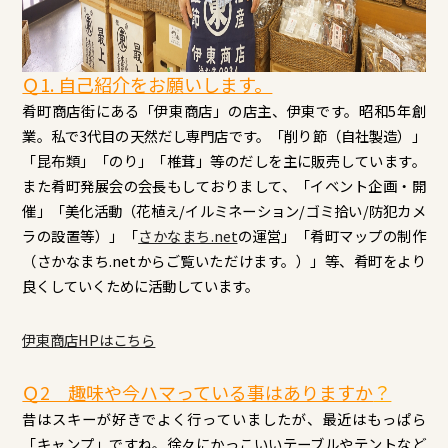
Ｑ1. 自己紹介をお願いします。
肴町商店街にある「伊東商店」の店主、伊東です。昭和5年創
業。私で3代目の天然だし専門店です。「削り節（自社製造）」
「昆布類」「のり」「椎茸」等のだしを主に販売しています。
また肴町発展会の会長もしておりまして、「イベント企画・開
催」「美化活動（花植え/イルミネーション/ゴミ拾い/防犯カメ
ラの設置等）」「
さかなまち.net
の運営」「肴町マップの制作
（さかなまち.netからご覧いただけます。）」等、肴町をより
良くしていくために活動しています。
伊東商店HP​はこちら
Ｑ2 趣味や今ハマっている事はありますか
？
昔はスキーが好きでよく行っていましたが、最近はもっぱら
「キャンプ」ですね。徐々にかっこいいテーブルやテントなど