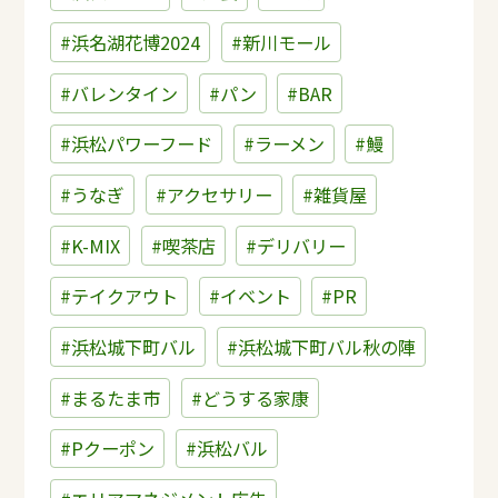
#浜名湖花博2024
#新川モール
#バレンタイン
#パン
#BAR
#浜松パワーフード
#ラーメン
#鰻
#うなぎ
#アクセサリー
#雑貨屋
#K-MIX
#喫茶店
#デリバリー
#テイクアウト
#イベント
#PR
#浜松城下町バル
#浜松城下町バル秋の陣
#まるたま市
#どうする家康
#Pクーポン
#浜松バル