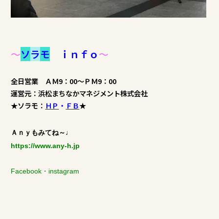
～
ソ
ラ
モ
ｉｎｆｏ
～
全日営業 ＡＭ9：00～ＰＭ9：00
運営元：浜松まちなかマネジメント株式会社
★ソラモ：
ＨＰ
・
ＦＢ
★
Ａｎｙもみてね～♩
https://www.any-h.jp
Facebook
・
instagram