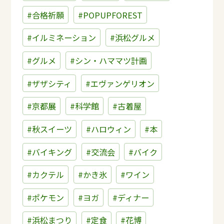
#合格祈願
#POPUPFOREST
#イルミネーション
#浜松グルメ
#グルメ
#シン・ハママツ計画
#ザザシティ
#エヴァンゲリオン
#京都展
#科学館
#古着屋
#秋スイーツ
#ハロウィン
#本
#バイキング
#交流会
#バイク
#カクテル
#かき氷
#ワイン
#ポケモン
#ヨガ
#ディナー
#浜松まつり
#定食
#花博