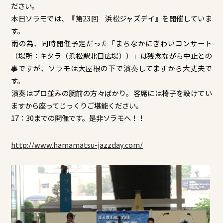
ださい。
本日ソラモでは、『第23回 浜松ジャズデイ』を開催していま
す。
​雨の為、同時開催予定だった「まちなかにぎわいコンサート
（場所：キタラ（浜松駅北口広場））」は残念ながら中止との
事ですが、ソラモは大屋根の下で演奏してますから大丈夫で
す。
​演奏はプロ並みの腕前の方々ばかり。客席には椅子を設けてい
ますから座ってじっくりご堪能ください。
​17：30までの開催です。是非ソラモへ！！
http://www.hamamatsu-jazzday.com/