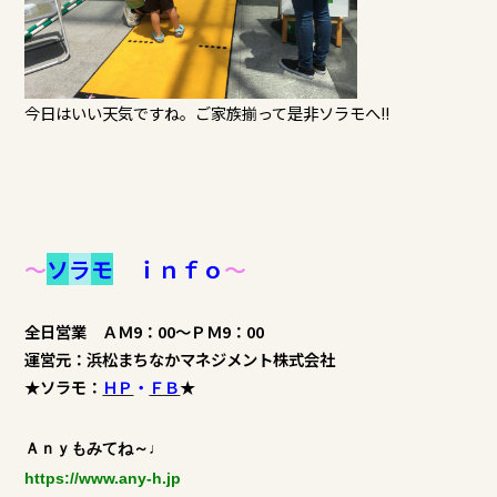
今日はいい天気ですね。ご家族揃って是非ソラモへ!!
～
ソ
ラ
モ
ｉｎｆｏ
～
全日営業 ＡＭ9：00～ＰＭ9：00
運営元：浜松まちなかマネジメント株式会社
★ソラモ：
ＨＰ
・
ＦＢ
★
Ａｎｙもみてね～♩
https://www.any-h.jp