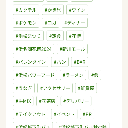
#カクテル
#かき氷
#ワイン
#ポケモン
#ヨガ
#ディナー
#浜松まつり
#定食
#花博
#浜名湖花博2024
#新川モール
#バレンタイン
#パン
#BAR
#浜松パワーフード
#ラーメン
#鰻
#うなぎ
#アクセサリー
#雑貨屋
#K-MIX
#喫茶店
#デリバリー
#テイクアウト
#イベント
#PR
#浜松城下町バル
#浜松城下町バル秋の陣