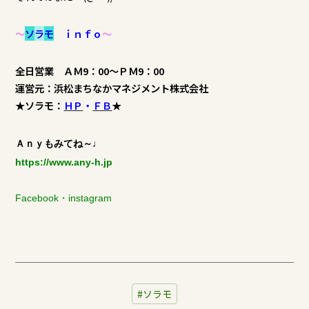
～
ソ
ラ
モ
ｉｎｆｏ
～
全日営業 ＡＭ9：00～ＰＭ9：00
運営元：浜松まちなかマネジメント株式会社
★ソラモ：
ＨＰ
・
ＦＢ
★
Ａｎｙもみてね～♩
https://www.any-h.jp
Facebook
・
instagram
ソラモ