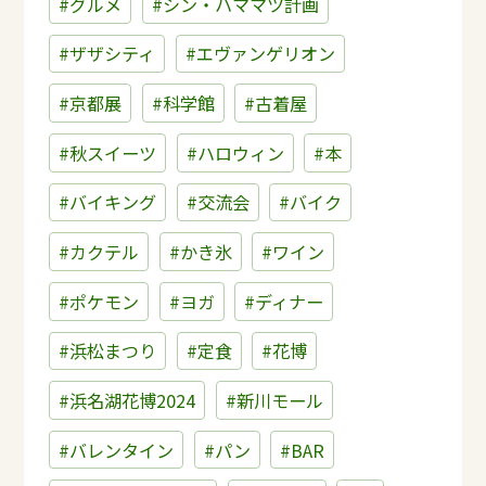
#グルメ
#シン・ハママツ計画
#ザザシティ
#エヴァンゲリオン
#京都展
#科学館
#古着屋
#秋スイーツ
#ハロウィン
#本
#バイキング
#交流会
#バイク
#カクテル
#かき氷
#ワイン
#ポケモン
#ヨガ
#ディナー
#浜松まつり
#定食
#花博
#浜名湖花博2024
#新川モール
#バレンタイン
#パン
#BAR