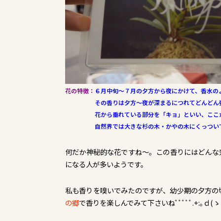
花の特徴：
６月中旬～７月の夕方から夜にかけて、香水の
その香りは夕方～夜が深まるにつれてどんどん
花から垂れている部分を「キョ」といい、ここか
自然界では大きな杉の木・かやの木にくっついて
何だか神秘的な花ですね～。この香りにはどんな
になる人が多いようです。
私も香りを嗅いでみたのですが、幼少期の夕方の
の郷
で香りを楽しんでみて下さいねﾟﾟﾟﾟﾟ.+:｡ｄ(ゝｃ_