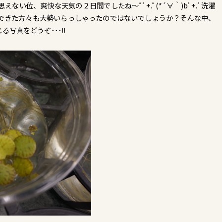
い位、爽快な天気の２日間でしたね～ﾟﾟ+.ﾟ(*´∀｀)bﾟ+.ﾟ洗濯
できた方々も大勢いらっしゃったのではないでしょうか？そんな中、
る写真をどうぞ･･･!!