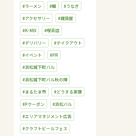
#ラーメン
#鰻
#うなぎ
#アクセサリー
#雑貨屋
#K-MIX
#喫茶店
#デリバリー
#テイクアウト
#イベント
#PR
#浜松城下町バル
#浜松城下町バル秋の陣
#まるたま市
#どうする家康
#Pクーポン
#浜松バル
#エリアマネジメント広告
#クラフトビールフェス