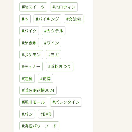
#秋スイーツ
#ハロウィン
#本
#バイキング
#交流会
#バイク
#カクテル
#かき氷
#ワイン
#ポケモン
#ヨガ
#ディナー
#浜松まつり
#定食
#花博
#浜名湖花博2024
#新川モール
#バレンタイン
#パン
#BAR
#浜松パワーフード