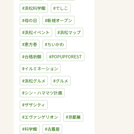
#浜松科学館
#でしこ
#母の日
#新規オープン
#浜松イベント
#浜松マップ
#恵方巻
#ちいかわ
#合格祈願
#POPUPFOREST
#イルミネーション
#浜松グルメ
#グルメ
#シン・ハママツ計画
#ザザシティ
#エヴァンゲリオン
#京都展
#科学館
#古着屋