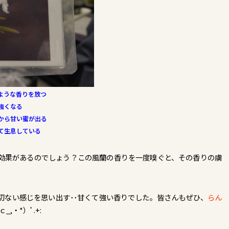
ような香りを放つ
強くなる
ら甘い蜜が出る
生息している
効果があるのでしょう？この風蘭の香りを一度嗅ぐと、その香りの虜
切ない感じを思い出す･･甘くて強い香りでした。皆さんもぜひ、
らん
,・*）ﾟ.+: