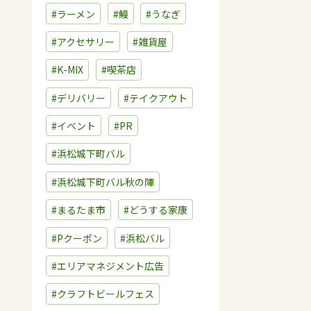
#ラーメン
#鰻
#うなぎ
#アクセサリー
#雑貨屋
#K-MIX
#喫茶店
#デリバリー
#テイクアウト
#イベント
#PR
#浜松城下町バル
#浜松城下町バル秋の陣
#まるたま市
#どうする家康
#Pクーポン
#浜松バル
#エリアマネジメント広告
#クラフトビールフェス