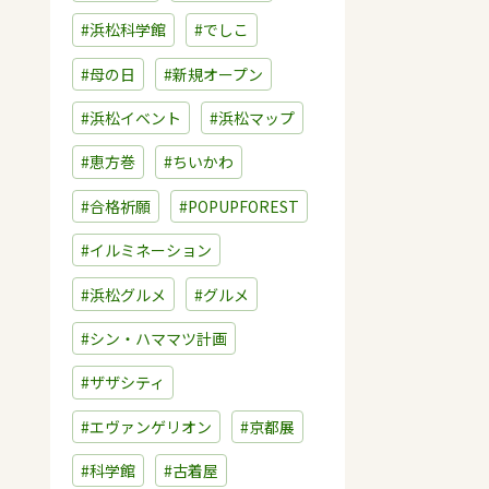
#浜松科学館
#でしこ
#母の日
#新規オープン
#浜松イベント
#浜松マップ
#恵方巻
#ちいかわ
#合格祈願
#POPUPFOREST
#イルミネーション
#浜松グルメ
#グルメ
#シン・ハママツ計画
#ザザシティ
#エヴァンゲリオン
#京都展
#科学館
#古着屋