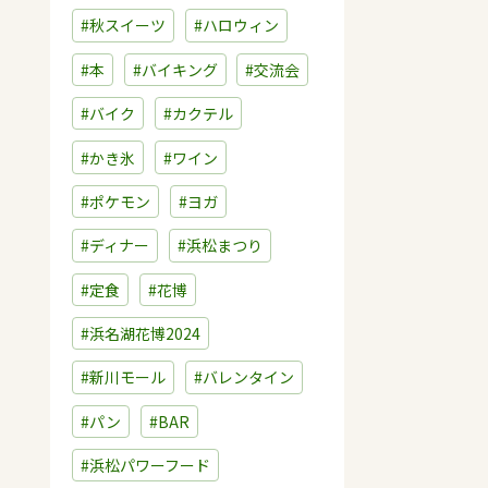
#秋スイーツ
#ハロウィン
#本
#バイキング
#交流会
#バイク
#カクテル
#かき氷
#ワイン
#ポケモン
#ヨガ
#ディナー
#浜松まつり
#定食
#花博
#浜名湖花博2024
#新川モール
#バレンタイン
#パン
#BAR
#浜松パワーフード