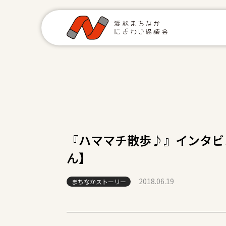
『ハママチ散歩♪』インタビュ
ん​】
2018.06.19
まちなかストーリー