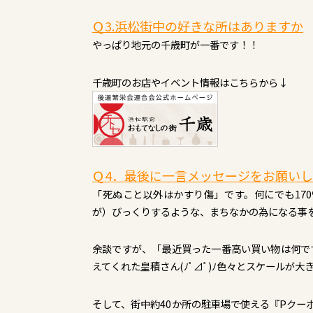
Ｑ3
.浜松
街中の好きな所はありますか
やっぱり地元の千歳町が一番です！！
千歳町のお店やイベント情報はこちらから↓
Ｑ4．最後に一言メッセージをお願い
「死ぬこと以外はかすり傷」です。何にでも17
が）びっくりするような、まちなかの為になる事
余談ですが、「最近買った一番高い買い物は何で
えてくれた皇積さん(ﾉﾟ⊿ﾟ)ﾉ色々とスケールが
そして、街中約40か所の駐車場で使える『Pクーポン