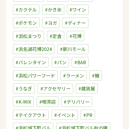
#カクテル
#かき氷
#ワイン
#ポケモン
#ヨガ
#ディナー
#浜松まつり
#定食
#花博
#浜名湖花博2024
#新川モール
#バレンタイン
#パン
#BAR
#浜松パワーフード
#ラーメン
#鰻
#うなぎ
#アクセサリー
#雑貨屋
#K-MIX
#喫茶店
#デリバリー
#テイクアウト
#イベント
#PR
#浜松城下町バル
#浜松城下町バル秋の陣