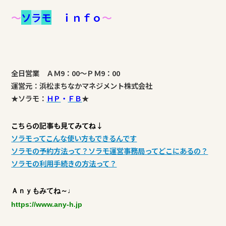
～
ソ
ラ
モ
ｉｎｆｏ
～
全日営業 ＡＭ9：00～ＰＭ9：00
運営元：浜松まちなかマネジメント株式会社
★ソラモ：
ＨＰ
・
ＦＢ
★
こちらの記事も見てみてね↓
ソラモってこんな使い方もできるんです
ソラモの予約方法って？ソラモ運営事務局ってどこにあるの？
ソラモの利用手続きの方法って？
Ａｎｙもみてね～♩
https://www.any-h.jp