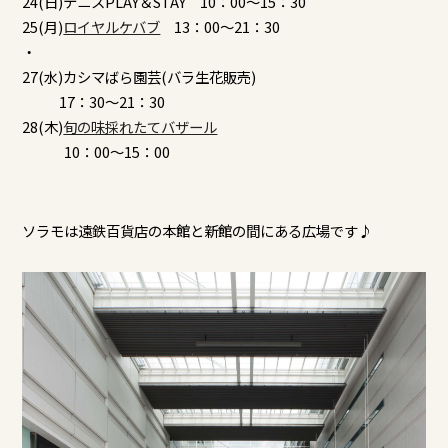
24(日)テニスPLAY＆STAY 10：00～15：30
25(月)
ロイヤルケバブ
13：00～21：30
・
27(水)カシマばら園芸(バラ生花販売)
17：30～21：30
28(木)
旬の味採れたてバザール
10：00～15：00
ソラモは遠鉄百貨店の本館と新館の間にある広場です♪