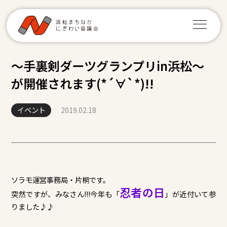
～手裏剣ダーツグランプリin浜松～
が開催されます(*´∀`*)!!
イベント
2019.02.18
ソラモ運営事務局・片桐です。
忍者の日
突然ですが、みなさん!!!今年も「
」が近付いて参
りました♪♪