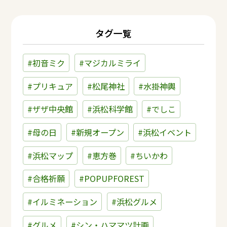
タグ一覧
#初音ミク
#マジカルミライ
#プリキュア
#松尾神社
#水掛神輿
#ザザ中央館
#浜松科学館
#でしこ
#母の日
#新規オープン
#浜松イベント
#浜松マップ
#恵方巻
#ちいかわ
#合格祈願
#POPUPFOREST
#イルミネーション
#浜松グルメ
#グルメ
#シン・ハママツ計画