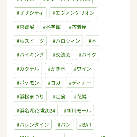
#ザザシティ
#エヴァンゲリオン
#京都展
#科学館
#古着屋
#秋スイーツ
#ハロウィン
#本
#バイキング
#交流会
#バイク
#カクテル
#かき氷
#ワイン
#ポケモン
#ヨガ
#ディナー
#浜松まつり
#定食
#花博
#浜名湖花博2024
#新川モール
#バレンタイン
#パン
#BAR