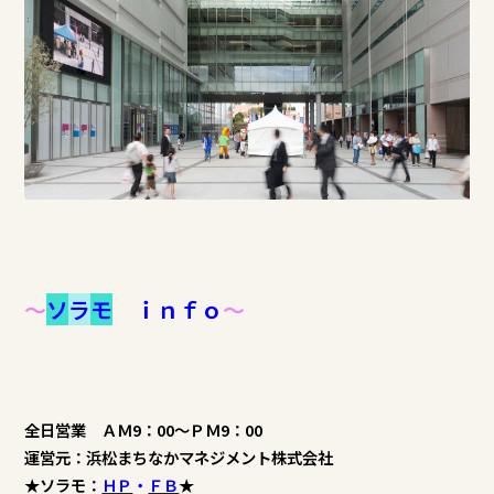
～
ソ
ラ
モ
ｉｎｆｏ
～
全日営業 ＡＭ9：00～ＰＭ9：00
運営元：浜松まちなかマネジメント株式会社
★ソラモ：
ＨＰ
・
ＦＢ
★