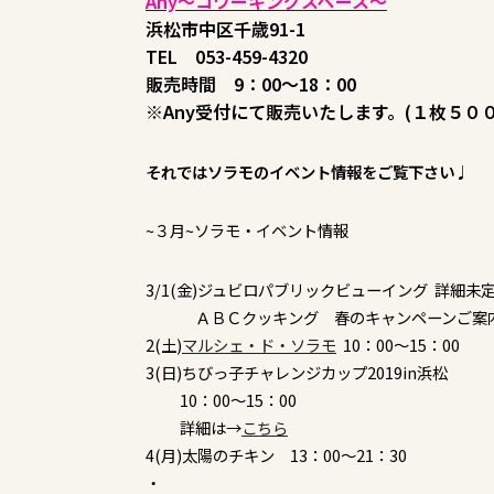
Any～コワーキングスペース～
浜松市中区千歳91-1
TEL 053-459-4320
販売時間 9：00～18：00
※Any受付にて販売いたします。(１枚５００
それではソラモのイベント情報をご覧下さい♩
~３月~ソラモ・イベント情報
3/1(金)ジュビロパブリックビューイング 詳細未
ＡＢＣクッキング 春のキャンペーンご案内 1
2(土)
マルシェ・ド・ソラモ
10：00～15：00
3(日)ちびっ子チャレンジカップ2019in浜松
10：00～15：00
詳細は→
こちら
4(月)太陽のチキン 13：00～21：30
・