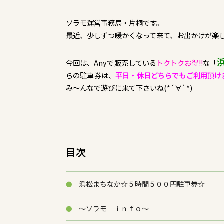
ソラモ運営事務局・片桐です。
最近、少しずつ暖かくなって来て、お出かけが楽
今回は、Anyで販売している
トクトクお得!!
な「
らの駐車券は、
平日・休日どちらでもご利用頂け
み～んなで遊びに来て下さいね(*´∀`*)
目次
浜松まちなか☆５時間５００円駐車券☆
～ソラモ ｉｎｆｏ～