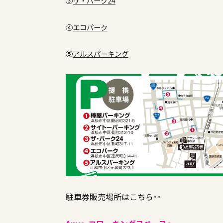
③
ザ・パーク24
④
エコパーク
⑤
アルスパーキング
駐車券販売場所はこちら･･