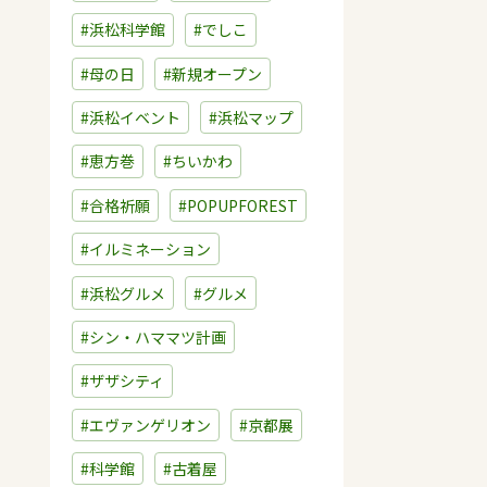
#浜松科学館
#でしこ
#母の日
#新規オープン
#浜松イベント
#浜松マップ
#恵方巻
#ちいかわ
#合格祈願
#POPUPFOREST
#イルミネーション
#浜松グルメ
#グルメ
#シン・ハママツ計画
#ザザシティ
#エヴァンゲリオン
#京都展
#科学館
#古着屋