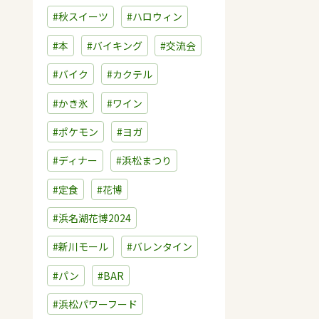
#秋スイーツ
#ハロウィン
#本
#バイキング
#交流会
#バイク
#カクテル
#かき氷
#ワイン
#ポケモン
#ヨガ
#ディナー
#浜松まつり
#定食
#花博
#浜名湖花博2024
#新川モール
#バレンタイン
#パン
#BAR
#浜松パワーフード