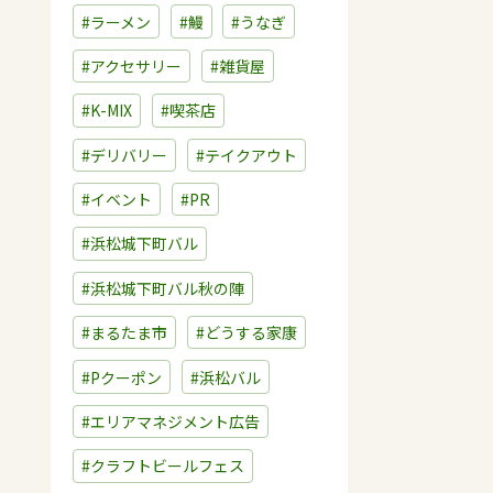
#ラーメン
#鰻
#うなぎ
#アクセサリー
#雑貨屋
#K-MIX
#喫茶店
#デリバリー
#テイクアウト
#イベント
#PR
#浜松城下町バル
#浜松城下町バル秋の陣
#まるたま市
#どうする家康
#Pクーポン
#浜松バル
#エリアマネジメント広告
#クラフトビールフェス