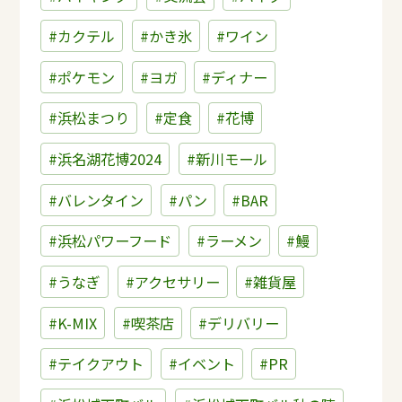
#カクテル
#かき氷
#ワイン
#ポケモン
#ヨガ
#ディナー
#浜松まつり
#定食
#花博
#浜名湖花博2024
#新川モール
#バレンタイン
#パン
#BAR
#浜松パワーフード
#ラーメン
#鰻
#うなぎ
#アクセサリー
#雑貨屋
#K-MIX
#喫茶店
#デリバリー
#テイクアウト
#イベント
#PR