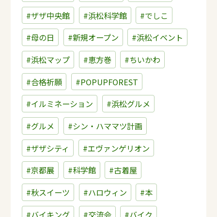
#ザザ中央館
#浜松科学館
#でしこ
#母の日
#新規オープン
#浜松イベント
#浜松マップ
#恵方巻
#ちいかわ
#合格祈願
#POPUPFOREST
#イルミネーション
#浜松グルメ
#グルメ
#シン・ハママツ計画
#ザザシティ
#エヴァンゲリオン
#京都展
#科学館
#古着屋
#秋スイーツ
#ハロウィン
#本
#バイキング
#交流会
#バイク