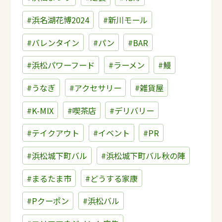
#浜名湖花博2024
#新川モール
#バレンタイン
#パン
#BAR
#浜松パワーフード
#ラーメン
#鰻
#うなぎ
#アクセサリー
#雑貨屋
#K-MIX
#喫茶店
#デリバリー
#テイクアウト
#イベント
#PR
#浜松城下町バル
#浜松城下町バル秋の陣
#まるたま市
#どうする家康
#Pクーポン
#浜松バル