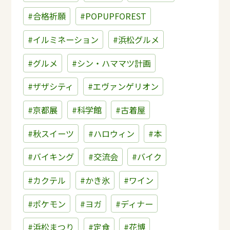
#合格祈願
#POPUPFOREST
#イルミネーション
#浜松グルメ
#グルメ
#シン・ハママツ計画
#ザザシティ
#エヴァンゲリオン
#京都展
#科学館
#古着屋
#秋スイーツ
#ハロウィン
#本
#バイキング
#交流会
#バイク
#カクテル
#かき氷
#ワイン
#ポケモン
#ヨガ
#ディナー
#浜松まつり
#定食
#花博