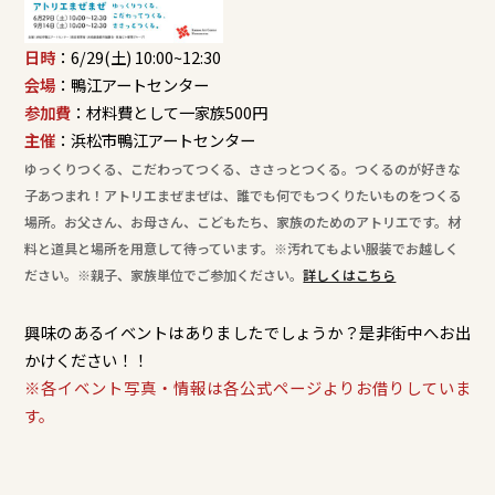
日時
：6/29(土) 10:00~12:30
会場
：鴨江アートセンター
参加費
：材料費として一家族500円
主催
：浜松市鴨江アートセンター
ゆっくりつくる、こだわってつくる、ささっとつくる。つくるのが好きな
子あつまれ！アトリエまぜまぜは、誰でも何でもつくりたいものをつくる
場所。お父さん、お母さん、こどもたち、家族のためのアトリエです。材
料と道具と場所を用意して待っています。※汚れてもよい服装でお越しく
ださい。※親子、家族単位でご参加ください。
詳しくはこちら
興味のあるイベントはありましたでしょうか？是非街中へお出
かけください！！​
※各イベント写真・情報は各公式ページよりお借りしていま
す。