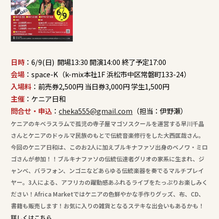
日時
：6/9(日) 開場13:30 開演14:00 終了予定17:00
会場
：space-K（k-mix本社1F 浜松市中区常磐町133-24）
入場料
：前売券2,500円 当日券3,000円 学生1,500円
主催
：ケニア日和
問合せ・申込
：
cheka555@gmail.com
（担当：伊野瀬）
ケニアのキベラスラムで孤児の寺子屋マゴソスクールを運営する早川千晶
さんとケニアのドゥルマ民族のもとで伝統音楽修行をした大西匡哉さん。
今回のケニア日和は、このお2人に加えブルキナファソ出身のベノワ・ミロ
ゴさんが参加！！ブルキナファソの伝統伝達者グリオの家系に生まれ、ジ
ャンベ、バラフォン、ンゴニなどあらゆる伝統楽器を奏でるマルチプレイ
ヤー。3人による、アフリカの躍動感あふれるライブをたっぷりお楽しみく
ださい！Africa Marketではケニアの色鮮やかな手作りグッズ、布、CD、
書籍も販売します！お気に入りの雑貨となるステキな出会いもあるかも！
詳しくはこちら