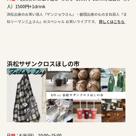
人）1500円+1drink
浜松出身のお笑い芸人『ゲンジョウ
さん』・磐田
出身のものまね芸人
『ま
ねリーマン三上さん
』のスペシャル お笑いライブです。
詳しくはこちら
浜松サザンクロスほしの市
日時
：6/9(日) 10:00~15:00