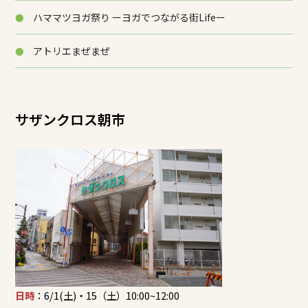
ハママツヨガ祭り ーヨガでつながる街Lifeー
アトリエまぜまぜ
サザンクロス朝市
日時
：6/1(土)・15（土）10:00~12:00