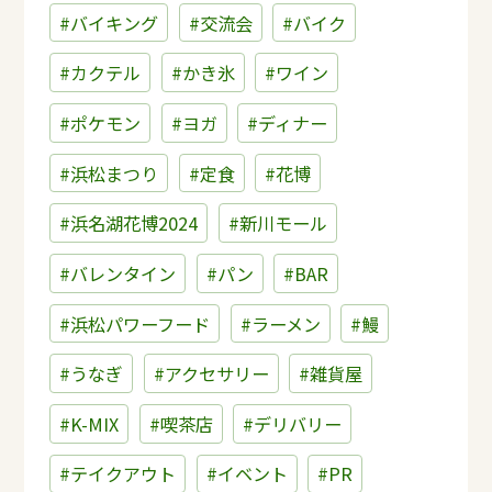
#バイキング
#交流会
#バイク
#カクテル
#かき氷
#ワイン
#ポケモン
#ヨガ
#ディナー
#浜松まつり
#定食
#花博
#浜名湖花博2024
#新川モール
#バレンタイン
#パン
#BAR
#浜松パワーフード
#ラーメン
#鰻
#うなぎ
#アクセサリー
#雑貨屋
#K-MIX
#喫茶店
#デリバリー
#テイクアウト
#イベント
#PR