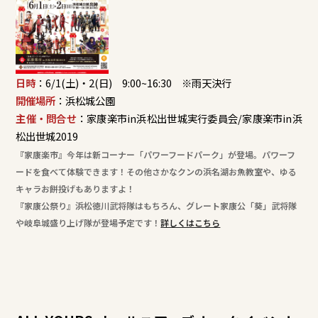
日時
：6/1(土)・2(日) 9:00~16:30 ※雨天決行
開催場所
：浜松城公園
主催・問合せ
：家康楽市in浜松出世城実行委員会/家康楽市in浜
松出世城2019
『家康楽市』今年は新コーナー「パワーフードパーク」が登場。パワーフ
ードを食べて体験できます！その他さかなクンの浜名湖お魚教室や、ゆる
キャラお餅投げもありますよ！
『家康公祭り』浜松徳川武将隊はもちろん、グレート家康公「葵」武将隊
や岐阜城盛り上げ隊が登場予定です！
詳しくはこちら