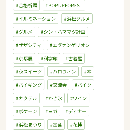
#合格祈願
#POPUPFOREST
#イルミネーション
#浜松グルメ
#グルメ
#シン・ハママツ計画
#ザザシティ
#エヴァンゲリオン
#京都展
#科学館
#古着屋
#秋スイーツ
#ハロウィン
#本
#バイキング
#交流会
#バイク
#カクテル
#かき氷
#ワイン
#ポケモン
#ヨガ
#ディナー
#浜松まつり
#定食
#花博