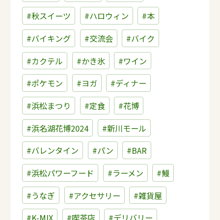
#秋スイーツ
#ハロウィン
#本
#バイキング
#交流会
#バイク
#カクテル
#かき氷
#ワイン
#ポケモン
#ヨガ
#ディナー
#浜松まつり
#定食
#花博
#浜名湖花博2024
#新川モール
#バレンタイン
#パン
#BAR
#浜松パワーフード
#ラーメン
#鰻
#うなぎ
#アクセサリー
#雑貨屋
#K-MIX
#喫茶店
#デリバリー