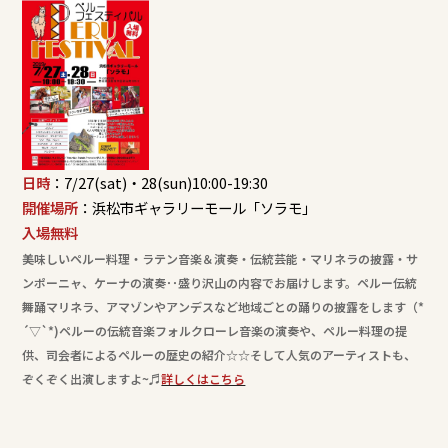
日時
：7/27(sat)・28(sun)10:00-19:30
開催場所
：浜松市ギャラリーモール「ソラモ」
入場無料
美味しいペルー料理・ラテン音楽＆演奏・伝統芸能・マリネラの披露・サ
ンポーニャ、ケーナの演奏･･盛り沢山の内容でお届けします。ペルー伝統
舞踊マリネラ、アマゾンやアンデスなど地域ごとの踊りの披露をします（*
´▽`*)ペルーの伝統音楽フォルクローレ音楽の演奏や、ペルー料理の提
供、司会者によるペルーの歴史の紹介☆☆そして人気のアーティストも、
ぞくぞく出演しますよ~♬
詳しくはこちら