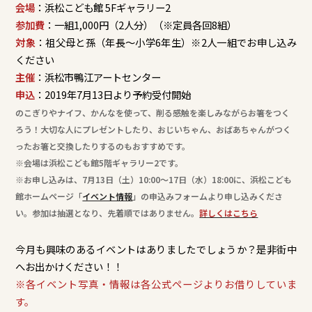
会場
：浜松こども館 5Fギャラリー2
参加費
：一組1,000円（2人分）（※定員各回8組）
対象
：祖父母と孫（年長～小学6年生）※2人一組でお申し込み
ください
主催
：浜松市鴨江アートセンター
申込
：2019年7月13日より予約受付開始
のこぎりやナイフ、かんなを使って、削る感触を楽しみながらお箸をつく
ろう！大切な人にプレゼントしたり、おじいちゃん、おばあちゃんがつく
ったお箸と交換したりするのもおすすめです。
※会場は浜松こども館5階ギャラリー2です。
※お申し込みは、7月13日（土）10:00～17日（水）18:00に、浜松こども
館ホームページ「
イベント情報
」の申込みフォームより申し込みくださ
い。参加は抽選となり、先着順ではありません。
詳しくはこちら
今月も興味のあるイベントはありましたでしょうか？是非街中
へお出かけください！！​
※各イベント写真・情報は各公式ページよりお借りしていま
す。