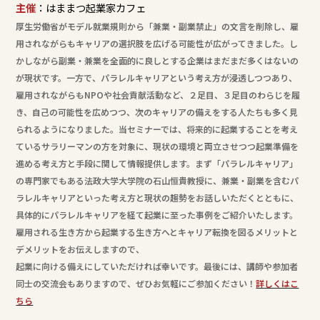
主催
：はままつ起業家カフェ
厚生労働省がモデル就業規則から「兼業・副業禁止」の文言を削除し、雇
用されながらもキャリアの選択肢を広げる可能性が広がってきました。し
かしながら副業・兼業を全面的に良しとする企業はまだまだ多くはないの
が現状です。一方で、パラレルキャリアという考え方が浸透しつつあり、
雇用されながらもNPOや社会貢献活動など、２足目、３足目のわらじを履
き、自己の可能性を広めつつ、次のキャリアの備えをする人たちも多く見
られるようになりました。当セミナーでは、将来的に起業することを考え
ているサラリーマンの方を対象に、現状の環境と両立させつつ起業準備を
進める考え方と手段に関して情報提供します。まず「パラレルキャリア」
の専門家でもある法政大学大学院の石山恒貴教授に、兼業・副業を含むパ
ラレルキャリアといった考え方と現状の趨勢をお話しいただくとともに、
具体的にパラレルキャリアを経て起業に至った事例をご紹介いたします。
雇用される生き方から起業する生き方へとキャリア転換を図るメリットと
デメリットをお伝えしますので、
起業に向ける備えにしていただければ幸いです。最後には、講師や参加者
同士の交流会もありますので、ぜひお気軽にご参加ください！
詳しくはこ
ちら