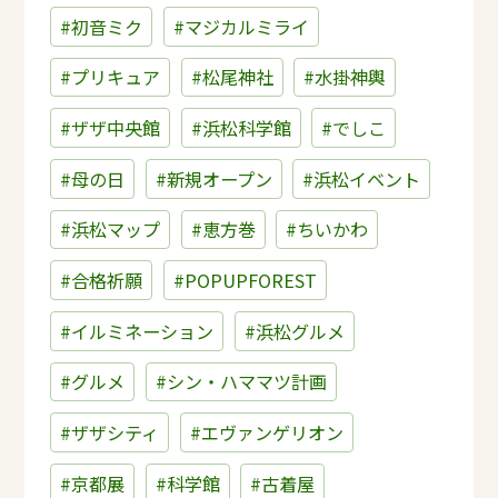
#初音ミク
#マジカルミライ
#プリキュア
#松尾神社
#水掛神輿
#ザザ中央館
#浜松科学館
#でしこ
#母の日
#新規オープン
#浜松イベント
#浜松マップ
#恵方巻
#ちいかわ
#合格祈願
#POPUPFOREST
#イルミネーション
#浜松グルメ
#グルメ
#シン・ハママツ計画
#ザザシティ
#エヴァンゲリオン
#京都展
#科学館
#古着屋