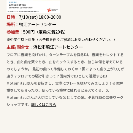
日時
：7/13(sat) 18:00-20:00
場所
：鴨江アートセンター
参加費：
500円（定員先着20名）
※中学生以上対象（お子様を伴うご参加はお問い合わせください。）
主催/問合せ
：浜松市鴨江アートセンター
フロアに音楽を投げかけ、ターンテーブルを操るDJ。音楽をセレクトする
とき、曲と曲を繋ぐとき、曲をミックスするとき、彼らは何を考えている
のでしょうか。 最初の曲って準備しておくの？国によって盛り上がり方が
違う？フロアでの駆け引きって？国内外でDJとして活躍するDJ
Motomitsuさんをお招きし、実際にプレーを聴いてみましょう！その解
説をしてもらったり、使っている機材に触れるとみえてくる、DJ
Motomitsuさんが大切にしているDJとしての軸。夕暮れ時の音楽ワーク
ショップです。
詳しくはこちら