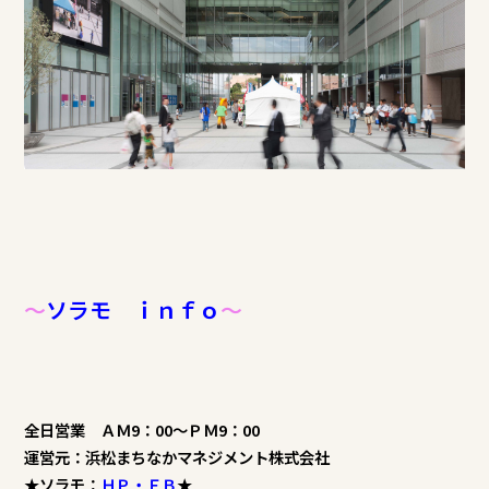
～
ソラモ ｉｎｆｏ
～
全日営業 ＡＭ9：00～ＰＭ9：00
運営元：浜松まちなかマネジメント株式会社
★ソラモ：
ＨＰ
・
ＦＢ
★