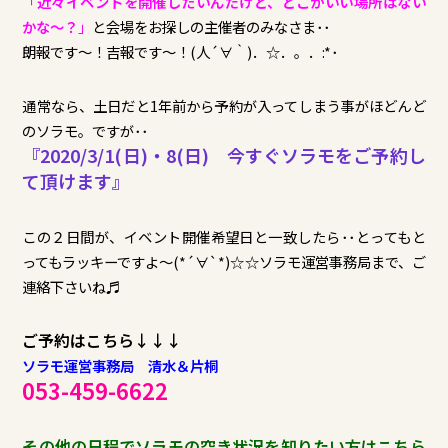
「
近々イベントを開催したいんだけど、どこかいい場所はない
かな～？
」
と会場をお探しの主催者のみなさま･･
朗報です～！吉報です～！(人´∀｀)．☆．。．:*･
通常なら、土日だと1年前から予約が入ってしまう事がほどんど
のソラモ。ですが･･
『2020/3/1(日)・8(日) 今すぐソラモをご予約し
て頂けます』
この２日間が、イベント開催希望日と一致したら･･とってもと
ってもラッキーですよ～(*´∀`*)☆☆ソラモ運営事務局まで、ご
連絡下さいね♬
ご予約はこちら↓↓↓
ソラモ運営事務局 清水＆片桐
053-459-6622
その他の日程でソラモの空き状況を知りたい方はこちら