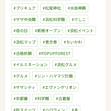
#プリキュア
#松尾神社
#水掛神輿
#ザザ中央館
#浜松科学館
#でしこ
#母の日
#新規オープン
#浜松イベント
#浜松マップ
#恵方巻
#ちいかわ
#合格祈願
#POPUPFOREST
#イルミネーション
#浜松グルメ
#グルメ
#シン・ハママツ計画
#ザザシティ
#エヴァンゲリオン
#京都展
#科学館
#古着屋
#秋スイーツ
#ハロウィン
#本