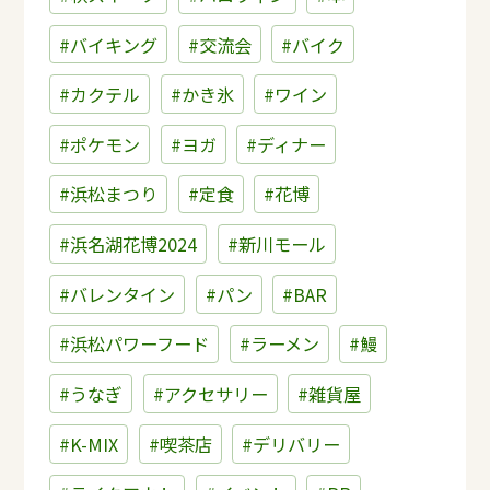
#バイキング
#交流会
#バイク
#カクテル
#かき氷
#ワイン
#ポケモン
#ヨガ
#ディナー
#浜松まつり
#定食
#花博
#浜名湖花博2024
#新川モール
#バレンタイン
#パン
#BAR
#浜松パワーフード
#ラーメン
#鰻
#うなぎ
#アクセサリー
#雑貨屋
#K-MIX
#喫茶店
#デリバリー