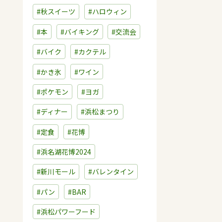
#秋スイーツ
#ハロウィン
#本
#バイキング
#交流会
#バイク
#カクテル
#かき氷
#ワイン
#ポケモン
#ヨガ
#ディナー
#浜松まつり
#定食
#花博
#浜名湖花博2024
#新川モール
#バレンタイン
#パン
#BAR
#浜松パワーフード