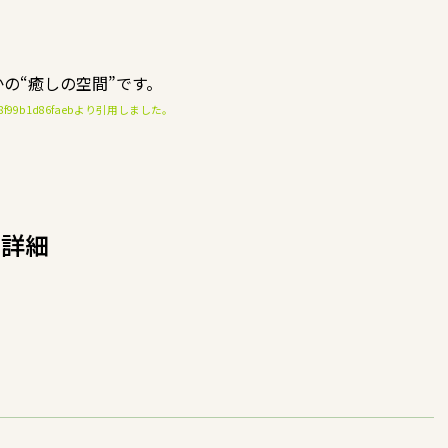
の“癒しの空間”です。
7d1486a8f99b1d86faebより引用しました。
・詳細