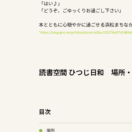
「はい♪」
「どうぞ、ごゆっくりお過ごし下さい」
本とともに心穏やかに過ごせる浜松まちなか
*https://blog.goo.ne.jp/hitsujibiyori/e/8ac15327fad3
読書空間 ひつじ日和 場所
目次
場所