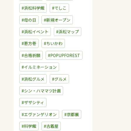
#浜松科学館
#でしこ
#母の日
#新規オープン
#浜松イベント
#浜松マップ
#恵方巻
#ちいかわ
#合格祈願
#POPUPFOREST
#イルミネーション
#浜松グルメ
#グルメ
#シン・ハママツ計画
#ザザシティ
#エヴァンゲリオン
#京都展
#科学館
#古着屋