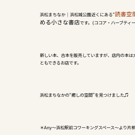
読書空
浜松まちなか｜浜松城公園近くにある“
める小さな書店
です。(ココア・ハーブティ
新しい本、古本を販売していますが、店内の本は
ともできるお店です。
浜松まちなかの“癒しの空間”を見つけました♫
＊Any～浜松駅前コワーキングスペース～より片