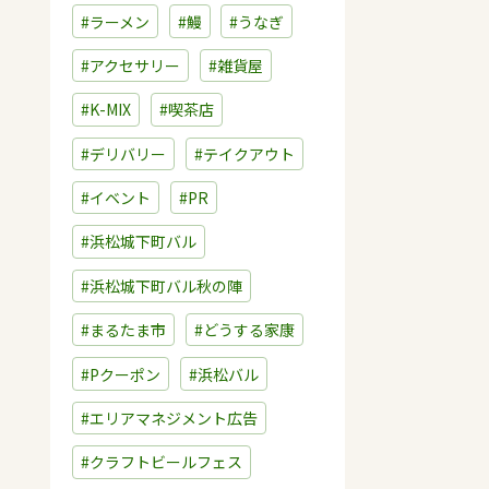
#ラーメン
#鰻
#うなぎ
#アクセサリー
#雑貨屋
#K-MIX
#喫茶店
#デリバリー
#テイクアウト
#イベント
#PR
#浜松城下町バル
#浜松城下町バル秋の陣
#まるたま市
#どうする家康
#Pクーポン
#浜松バル
#エリアマネジメント広告
#クラフトビールフェス