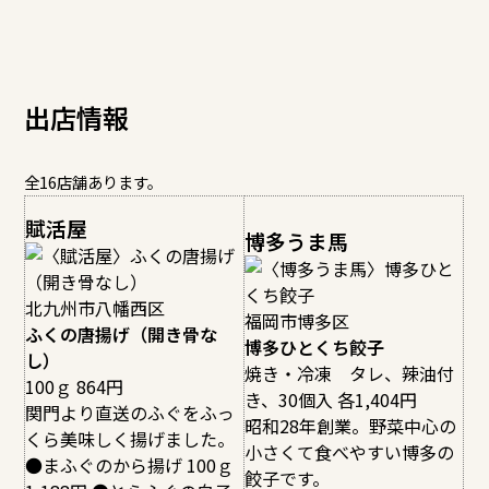
出店情報
全16店舗あります。
賦活屋
博多うま馬
北九州市八幡西区
福岡市博多区
ふくの唐揚げ（開き骨な
博多ひとくち餃子
し）
焼き・冷凍 タレ、辣油付
100ｇ 864円
き、30個入 各1,404円
関門より直送のふぐをふっ
昭和28年創業。野菜中心の
くら美味しく揚げました。
小さくて食べやすい博多の
●まふぐのから揚げ 100ｇ
餃子です。