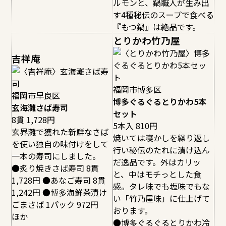
ルモンと、鍋職人が生み出
す4種秘伝のスープで食べる
『もつ鍋』は絶品です。
とりかわ竹乃屋
吉祥庵
福岡市博多区
福岡市早良区
博多ぐるぐるとりかわ5本
玄海灘さば寿司
セット
8貫 1,728円
5本入 810円
玄界灘で獲れた新鮮なさば
焼いては寝かしを繰り返し
を使い独自の味付けをして
行い秘伝のたれに漬け込ん
一本の寿司にしました。
だ逸品です。外はカリッ
●炙り焼きさば寿司 8貫
と、中はモチっとした食
1,728円 ●あなご寿司 8貫
感。タレ味でも塩味でもな
1,242円 ●博多海鮮茶漬け
い「竹乃屋味」に仕上げて
ごまさば 1パック 972円
おります。
ほか
●博多ぐるぐるとりかわ冷