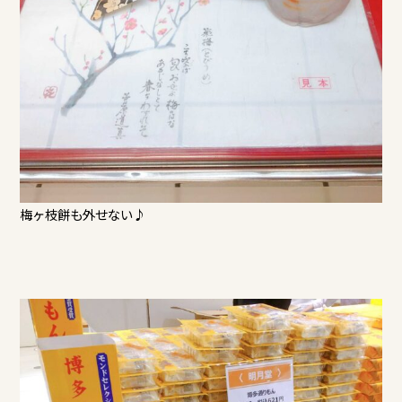
梅ヶ枝餅も外せない♪