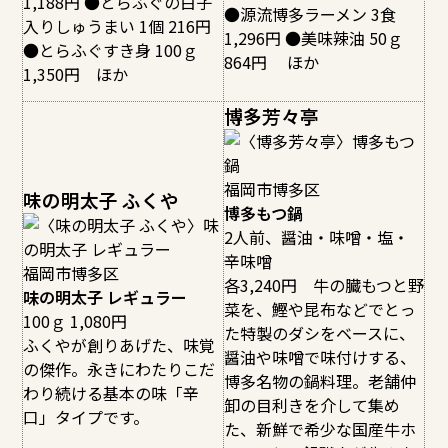
1,188円 ●とらふぐの白子
●源流博多ラーメン 3食
入りしゅうまい 1個 216円
1,296円 ●美味辣油 50ｇ
●とらふぐすき身 100ｇ
864円 ほか
1,350円 ほか
博多芳々亭
福岡市博多区
味の明太子 ふくや
博多もつ鍋
2人前、醤油・味噌・塩・
辛味噌
福岡市博多区
各3,240円 牛の臓もつと野
味の明太子 レギュラー
菜を、鰹や昆布などでとっ
100ｇ 1,080円
た特製のダシをベースに、
ふくやが創りあげた、味覚
醤油や味噌で味付けする、
の傑作。永きにわたりこだ
博多名物の鍋料理。老舗仲
わり続ける基本の味「辛
卸の目利きを介して集め
口」タイプです。
た、新鮮で希少な国産牛ホ