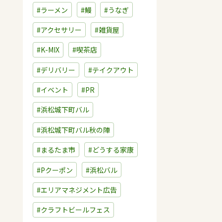
#ラーメン
#鰻
#うなぎ
#アクセサリー
#雑貨屋
#K-MIX
#喫茶店
#デリバリー
#テイクアウト
#イベント
#PR
#浜松城下町バル
#浜松城下町バル秋の陣
#まるたま市
#どうする家康
#Pクーポン
#浜松バル
#エリアマネジメント広告
#クラフトビールフェス