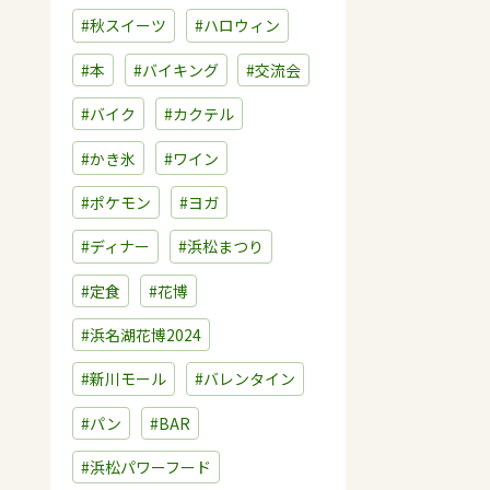
#秋スイーツ
#ハロウィン
#本
#バイキング
#交流会
#バイク
#カクテル
#かき氷
#ワイン
#ポケモン
#ヨガ
#ディナー
#浜松まつり
#定食
#花博
#浜名湖花博2024
#新川モール
#バレンタイン
#パン
#BAR
#浜松パワーフード