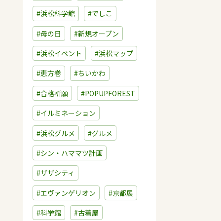
#浜松科学館
#でしこ
#母の日
#新規オープン
#浜松イベント
#浜松マップ
#恵方巻
#ちいかわ
#合格祈願
#POPUPFOREST
#イルミネーション
#浜松グルメ
#グルメ
#シン・ハママツ計画
#ザザシティ
#エヴァンゲリオン
#京都展
#科学館
#古着屋