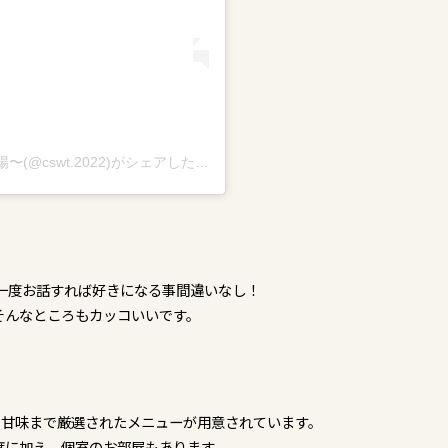
酒処・茶処【茶酒和庭ゆうき】〜大人達の遊び場〜(@cswt.2022)がシェアした投稿
一度お話すれば好きになる事間違いなし！
そんなところもカッコいいです。
ら甘味まで厳選されたメニューが用意されています。
席に加え、個室のお部屋もあります。