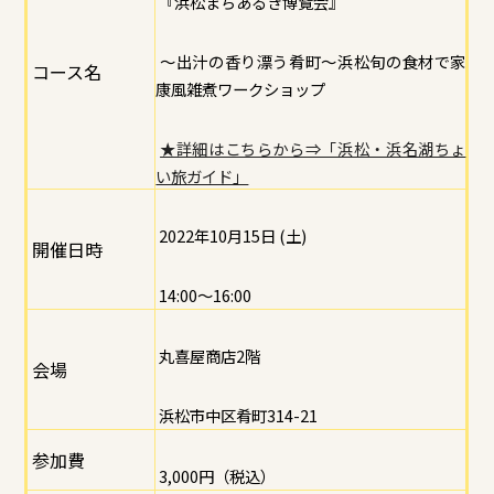
『浜松まちあるき博覧会』
～出汁の香り漂う肴町～浜松旬の食材で家
コース名
康風雑煮ワークショップ
★詳細はこちらから⇒「浜松・浜名湖ちょ
い旅ガイド」
2022年10月15日 (土)
開催日時
14:00～16:00
丸喜屋商店2階
会場
浜松市中区肴町314-21
参加費
3,000円（税込）