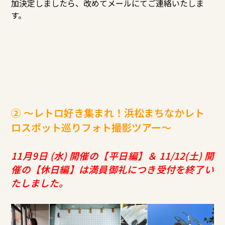
加決定しましたら、改めてメールにてご連絡いたしま
す。
② ～レトロ好き集まれ！浜松まちなかレト
ロスポット巡りフォト撮影ツアー～
11月9日 (水) 開催の【平日編】＆ 11/12(土) 開
催の【
休日編】は満員御礼につき受付を終了い
たしました。