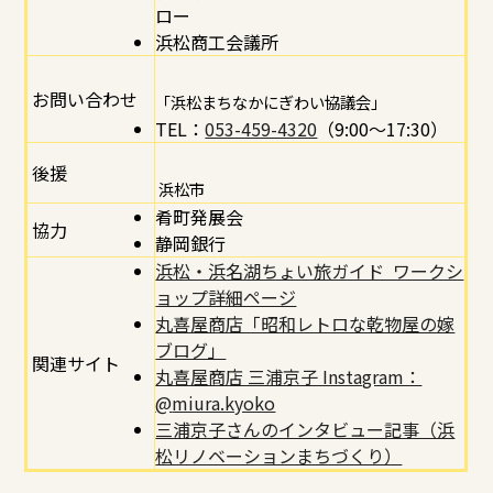
ロー
浜松商工会議所
お問い合わせ
「浜松まちなかにぎわい協議会」
TEL：
053-459-4320
（9:00～17:30）
後援
浜松市
肴町発展会
協力
静岡銀行
浜松・浜名湖ちょい旅ガイド ワークシ
ョップ詳細ページ
丸喜屋商店「昭和レトロな乾物屋の嫁
ブログ」
関連サイト
丸喜屋商店 三浦京子 Instagram：
@
miura.kyoko
三浦京子さんのインタビュー記事（浜
松リノベーションまちづくり）