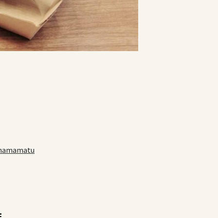
amamatu
店