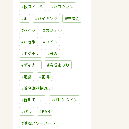
#秋スイーツ
#ハロウィン
#本
#バイキング
#交流会
#バイク
#カクテル
#かき氷
#ワイン
#ポケモン
#ヨガ
#ディナー
#浜松まつり
#定食
#花博
#浜名湖花博2024
#新川モール
#バレンタイン
#パン
#BAR
#浜松パワーフード