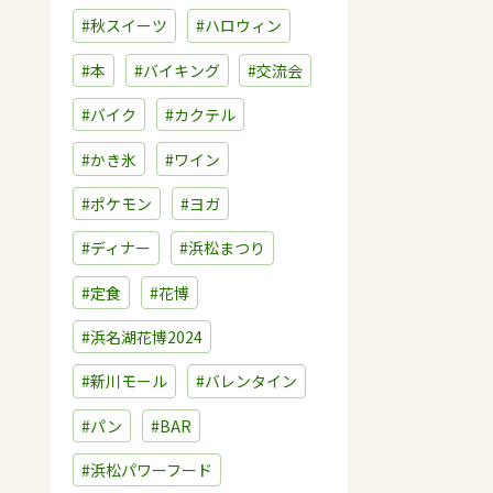
#秋スイーツ
#ハロウィン
#本
#バイキング
#交流会
#バイク
#カクテル
#かき氷
#ワイン
#ポケモン
#ヨガ
#ディナー
#浜松まつり
#定食
#花博
#浜名湖花博2024
#新川モール
#バレンタイン
#パン
#BAR
#浜松パワーフード