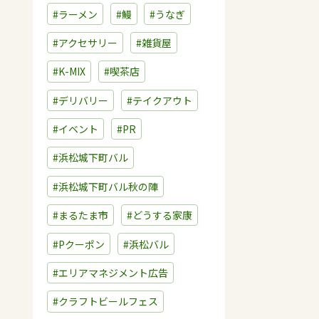
#ラーメン
#鰻
#うなぎ
#アクセサリー
#雑貨屋
#K-MIX
#喫茶店
#デリバリー
#テイクアウト
#イベント
#PR
#浜松城下町バル
#浜松城下町バル秋の陣
#まるたま市
#どうする家康
#Pクーポン
#浜松バル
#エリアマネジメント広告
#クラフトビールフェス