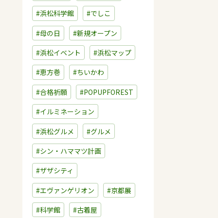
#浜松科学館
#でしこ
#母の日
#新規オープン
#浜松イベント
#浜松マップ
#恵方巻
#ちいかわ
#合格祈願
#POPUPFOREST
#イルミネーション
#浜松グルメ
#グルメ
#シン・ハママツ計画
#ザザシティ
#エヴァンゲリオン
#京都展
#科学館
#古着屋