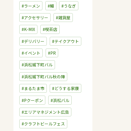
#ラーメン
#鰻
#うなぎ
#アクセサリー
#雑貨屋
#K-MIX
#喫茶店
#デリバリー
#テイクアウト
#イベント
#PR
#浜松城下町バル
#浜松城下町バル秋の陣
#まるたま市
#どうする家康
#Pクーポン
#浜松バル
#エリアマネジメント広告
#クラフトビールフェス