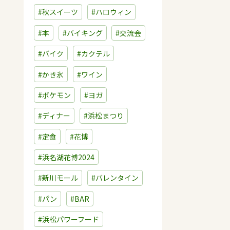
#秋スイーツ
#ハロウィン
#本
#バイキング
#交流会
#バイク
#カクテル
#かき氷
#ワイン
#ポケモン
#ヨガ
#ディナー
#浜松まつり
#定食
#花博
#浜名湖花博2024
#新川モール
#バレンタイン
#パン
#BAR
#浜松パワーフード