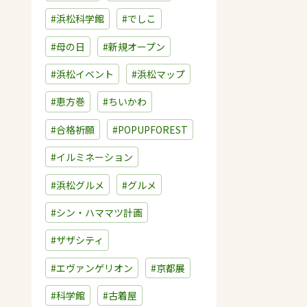
#浜松科学館
#でしこ
#母の日
#新規オープン
#浜松イベント
#浜松マップ
#恵方巻
#ちいかわ
#合格祈願
#POPUPFOREST
#イルミネーション
#浜松グルメ
#グルメ
#シン・ハママツ計画
#ザザシティ
#エヴァンゲリオン
#京都展
#科学館
#古着屋