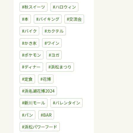
#秋スイーツ
#ハロウィン
#本
#バイキング
#交流会
#バイク
#カクテル
#かき氷
#ワイン
#ポケモン
#ヨガ
#ディナー
#浜松まつり
#定食
#花博
#浜名湖花博2024
#新川モール
#バレンタイン
#パン
#BAR
#浜松パワーフード