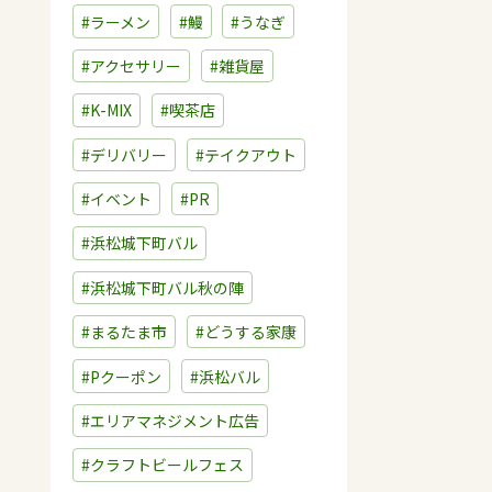
#ラーメン
#鰻
#うなぎ
#アクセサリー
#雑貨屋
#K-MIX
#喫茶店
#デリバリー
#テイクアウト
#イベント
#PR
#浜松城下町バル
#浜松城下町バル秋の陣
#まるたま市
#どうする家康
#Pクーポン
#浜松バル
#エリアマネジメント広告
#クラフトビールフェス