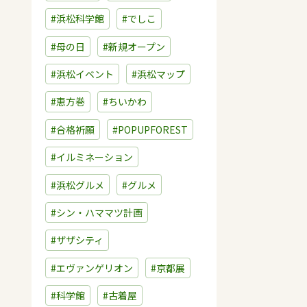
#浜松科学館
#でしこ
#母の日
#新規オープン
#浜松イベント
#浜松マップ
#恵方巻
#ちいかわ
#合格祈願
#POPUPFOREST
#イルミネーション
#浜松グルメ
#グルメ
#シン・ハママツ計画
#ザザシティ
#エヴァンゲリオン
#京都展
#科学館
#古着屋