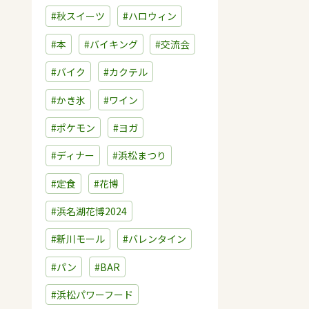
#秋スイーツ
#ハロウィン
#本
#バイキング
#交流会
#バイク
#カクテル
#かき氷
#ワイン
#ポケモン
#ヨガ
#ディナー
#浜松まつり
#定食
#花博
#浜名湖花博2024
#新川モール
#バレンタイン
#パン
#BAR
#浜松パワーフード