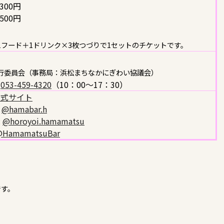
300円
500円
1フード＋1ドリンク×3枚つづりで1セットのチケットです。
行委員会（事務局：浜松まちなかにぎわい協議会）
：
053-459-4320
（10：00～17：30）
公式サイト
:
@hamabar.h
:
@horoyoi.hamamatsu
HamamatsuBar
です。