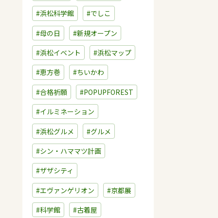
#浜松科学館
#でしこ
#母の日
#新規オープン
#浜松イベント
#浜松マップ
#恵方巻
#ちいかわ
#合格祈願
#POPUPFOREST
#イルミネーション
#浜松グルメ
#グルメ
#シン・ハママツ計画
#ザザシティ
#エヴァンゲリオン
#京都展
#科学館
#古着屋