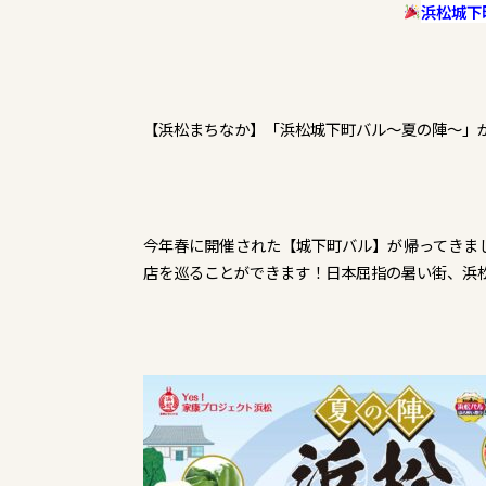
浜松城下
【浜松まちなか】「浜松城下町バル～夏の陣～」が7/2
今年春に開催された【城下町バル】が帰ってきまし
店を巡ることができます！日本屈指の暑い街、浜