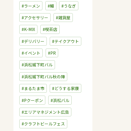
#ラーメン
#鰻
#うなぎ
#アクセサリー
#雑貨屋
#K-MIX
#喫茶店
#デリバリー
#テイクアウト
#イベント
#PR
#浜松城下町バル
#浜松城下町バル秋の陣
#まるたま市
#どうする家康
#Pクーポン
#浜松バル
#エリアマネジメント広告
#クラフトビールフェス