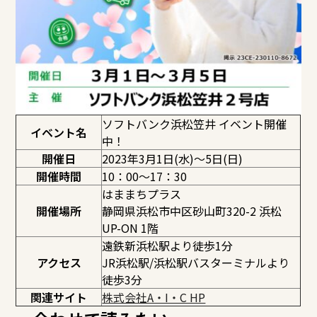
ソフトバンク浜松笠井 イベント開催
イベント名
中！
開催日
2023年3月1日(水)～5日(日)
開催時間
10：00～17：30
はままちプラス
開催場所
静岡県浜松市中区砂山町320-2 浜松
UP-ON 1階
遠鉄新浜松駅より徒歩1分
アクセス
JR浜松駅/浜松駅バスターミナルより
徒歩3分
関連サイト
株式会社A・I・C HP