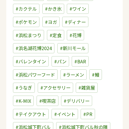
#カクテル
#かき氷
#ワイン
#ポケモン
#ヨガ
#ディナー
#浜松まつり
#定食
#花博
#浜名湖花博2024
#新川モール
#バレンタイン
#パン
#BAR
#浜松パワーフード
#ラーメン
#鰻
#うなぎ
#アクセサリー
#雑貨屋
#K-MIX
#喫茶店
#デリバリー
#テイクアウト
#イベント
#PR
#浜松城下町バル
#浜松城下町バル秋の陣