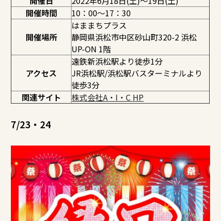
開催日
2022年6月18日(土)～19日(土)
開催時間
10：00～17：30
はままちプラス
開催場所
静岡県浜松市中区砂山町320-2 浜松
UP-ON 1階
遠鉄新浜松駅より徒歩1分
アクセス
JR浜松駅/浜松駅バスターミナルより
徒歩3分
関連サイト
株式会社A・I・C HP
7/23・24