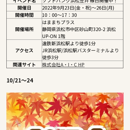
イベント名
ソフトバンク浜松笠井 縁日開催中！
開催日
2022年9月23日(金・祝)～26日(月)
開催時間
10：00～17：30
はままちプラス
開催場所
静岡県浜松市中区砂山町320-2 浜松
UP-ON 1階
遠鉄新浜松駅より徒歩1分
アクセス
JR浜松駅/浜松駅バスターミナルより
徒歩3分
関連サイト
株式会社A・I・C HP
10/21～24