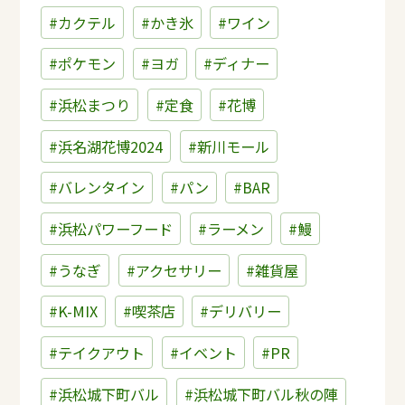
#カクテル
#かき氷
#ワイン
#ポケモン
#ヨガ
#ディナー
#浜松まつり
#定食
#花博
#浜名湖花博2024
#新川モール
#バレンタイン
#パン
#BAR
#浜松パワーフード
#ラーメン
#鰻
#うなぎ
#アクセサリー
#雑貨屋
#K-MIX
#喫茶店
#デリバリー
#テイクアウト
#イベント
#PR
#浜松城下町バル
#浜松城下町バル秋の陣