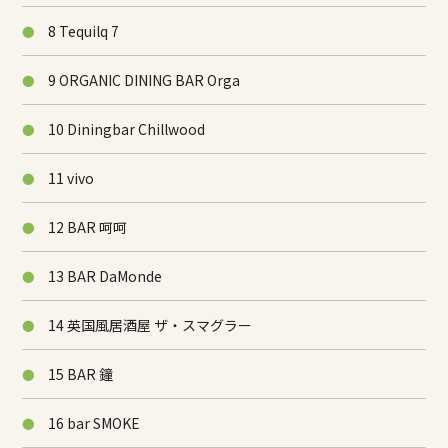
8 Tequilq 7
9 ORGANIC DINING BAR Orga
10 Diningbar Chillwood
11 vivo
12 BAR 呵呵
13 BAR DaMonde
14 英国風居酒屋 ザ・スマグラー
15 BAR 鐘
16 bar SMOKE