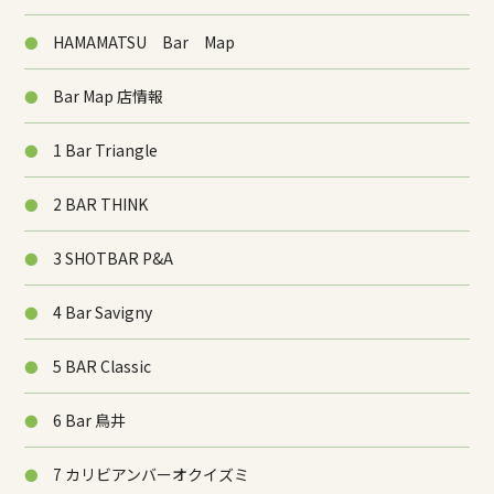
HAMAMATSU Bar Map
Bar Map 店情報
1 Bar Triangle
2 BAR THINK
3 SHOTBAR P&A
4 Bar Savigny
5 BAR Classic
6 Bar 鳥井
7 カリビアンバーオクイズミ