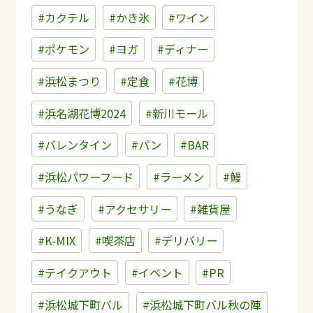
#カクテル
#かき氷
#ワイン
#ポケモン
#ヨガ
#ディナー
#浜松まつり
#定食
#花博
#浜名湖花博2024
#新川モール
#バレンタイン
#パン
#BAR
#浜松パワーフード
#ラーメン
#鰻
#うなぎ
#アクセサリー
#雑貨屋
#K-MIX
#喫茶店
#デリバリー
#テイクアウト
#イベント
#PR
#浜松城下町バル
#浜松城下町バル秋の陣