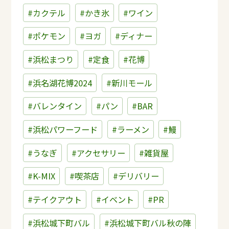
#カクテル
#かき氷
#ワイン
#ポケモン
#ヨガ
#ディナー
#浜松まつり
#定食
#花博
#浜名湖花博2024
#新川モール
#バレンタイン
#パン
#BAR
#浜松パワーフード
#ラーメン
#鰻
#うなぎ
#アクセサリー
#雑貨屋
#K-MIX
#喫茶店
#デリバリー
#テイクアウト
#イベント
#PR
#浜松城下町バル
#浜松城下町バル秋の陣