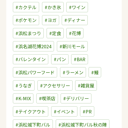
#カクテル
#かき氷
#ワイン
#ポケモン
#ヨガ
#ディナー
#浜松まつり
#定食
#花博
#浜名湖花博2024
#新川モール
#バレンタイン
#パン
#BAR
#浜松パワーフード
#ラーメン
#鰻
#うなぎ
#アクセサリー
#雑貨屋
#K-MIX
#喫茶店
#デリバリー
#テイクアウト
#イベント
#PR
#浜松城下町バル
#浜松城下町バル秋の陣