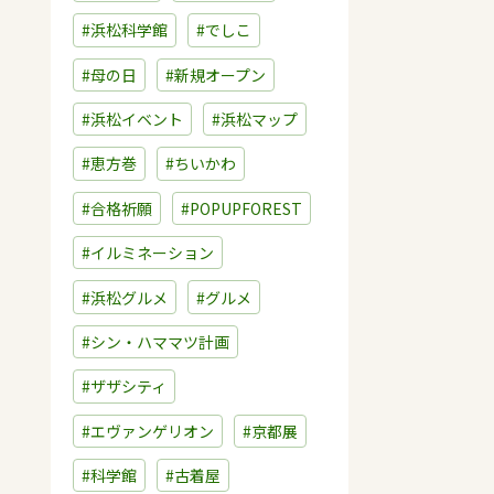
#浜松科学館
#でしこ
#母の日
#新規オープン
#浜松イベント
#浜松マップ
#恵方巻
#ちいかわ
#合格祈願
#POPUPFOREST
#イルミネーション
#浜松グルメ
#グルメ
#シン・ハママツ計画
#ザザシティ
#エヴァンゲリオン
#京都展
#科学館
#古着屋