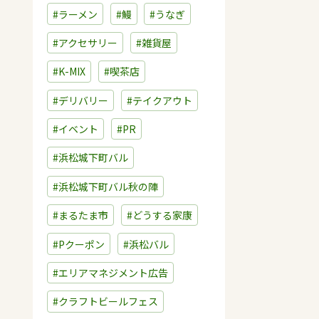
#ラーメン
#鰻
#うなぎ
#アクセサリー
#雑貨屋
#K-MIX
#喫茶店
#デリバリー
#テイクアウト
#イベント
#PR
#浜松城下町バル
#浜松城下町バル秋の陣
#まるたま市
#どうする家康
#Pクーポン
#浜松バル
#エリアマネジメント広告
#クラフトビールフェス