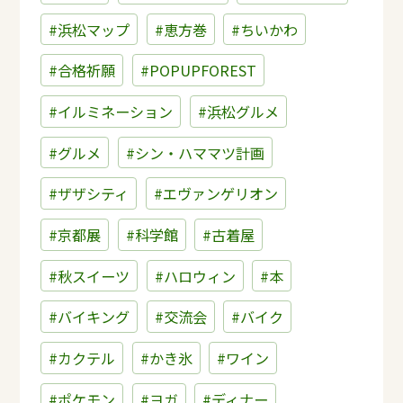
#浜松マップ
#恵方巻
#ちいかわ
#合格祈願
#POPUPFOREST
#イルミネーション
#浜松グルメ
#グルメ
#シン・ハママツ計画
#ザザシティ
#エヴァンゲリオン
#京都展
#科学館
#古着屋
#秋スイーツ
#ハロウィン
#本
#バイキング
#交流会
#バイク
#カクテル
#かき氷
#ワイン
#ポケモン
#ヨガ
#ディナー