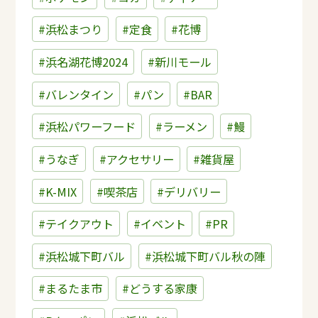
#浜松まつり
#定食
#花博
#浜名湖花博2024
#新川モール
#バレンタイン
#パン
#BAR
#浜松パワーフード
#ラーメン
#鰻
#うなぎ
#アクセサリー
#雑貨屋
#K-MIX
#喫茶店
#デリバリー
#テイクアウト
#イベント
#PR
#浜松城下町バル
#浜松城下町バル秋の陣
#まるたま市
#どうする家康