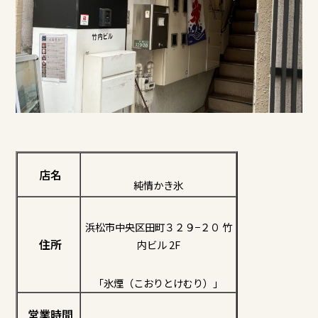
店名
純情かき氷
浜松市中央区田町３２９−２０ 竹
住所
内ビル 2F
「氷煙（こおりとけむり）」
営業時間