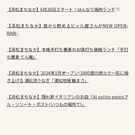
【浜松まちなか】6月20日スタート！はんなり焼肉ランチ
【浜松まちなか】昼から飲めるビィル屋さんがNEW OPEN-
RAW-
【浜松まちなか】本格手打ち蕎麦のお値打ち価格ランチ「手打
ち蕎麦 てん庵」
【浜松まちなか】2024年1月オープン! 1000度の炭火で一気に焼
き上げる 濱松流うなぎ「濱松地焼 鰻まさ」
【浜松まちなか】隠れ家イタリアンのお店「Al solito postoア
ル・ソリート・ポスト(いつもの場所で)」