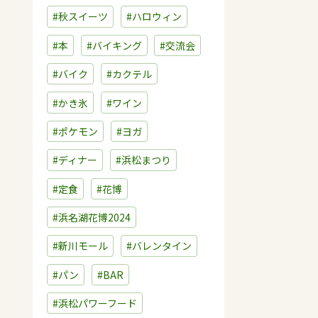
#秋スイーツ
#ハロウィン
#本
#バイキング
#交流会
#バイク
#カクテル
#かき氷
#ワイン
#ポケモン
#ヨガ
#ディナー
#浜松まつり
#定食
#花博
#浜名湖花博2024
#新川モール
#バレンタイン
#パン
#BAR
#浜松パワーフード