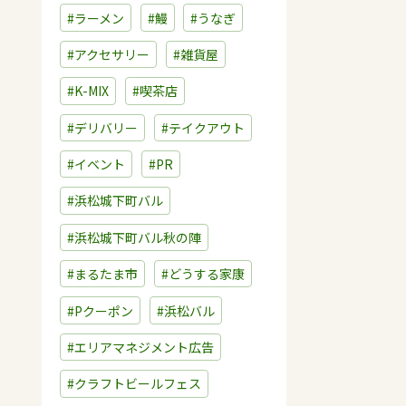
#ラーメン
#鰻
#うなぎ
#アクセサリー
#雑貨屋
#K-MIX
#喫茶店
#デリバリー
#テイクアウト
#イベント
#PR
#浜松城下町バル
#浜松城下町バル秋の陣
#まるたま市
#どうする家康
#Pクーポン
#浜松バル
#エリアマネジメント広告
#クラフトビールフェス