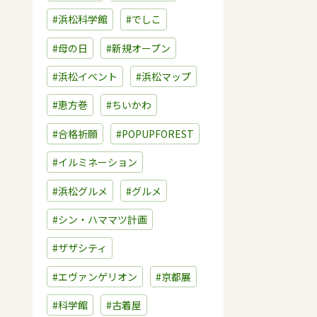
#浜松科学館
#でしこ
#母の日
#新規オープン
#浜松イベント
#浜松マップ
#恵方巻
#ちいかわ
#合格祈願
#POPUPFOREST
#イルミネーション
#浜松グルメ
#グルメ
#シン・ハママツ計画
#ザザシティ
#エヴァンゲリオン
#京都展
#科学館
#古着屋