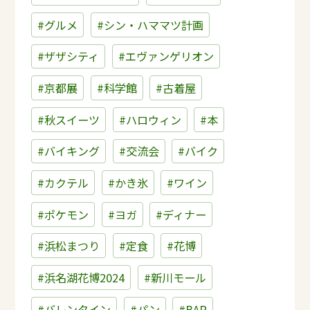
#グルメ
#シン・ハママツ計画
#ザザシティ
#エヴァンゲリオン
#京都展
#科学館
#古着屋
#秋スイーツ
#ハロウィン
#本
#バイキング
#交流会
#バイク
#カクテル
#かき氷
#ワイン
#ポケモン
#ヨガ
#ディナー
#浜松まつり
#定食
#花博
#浜名湖花博2024
#新川モール
#バレンタイン
#パン
#BAR