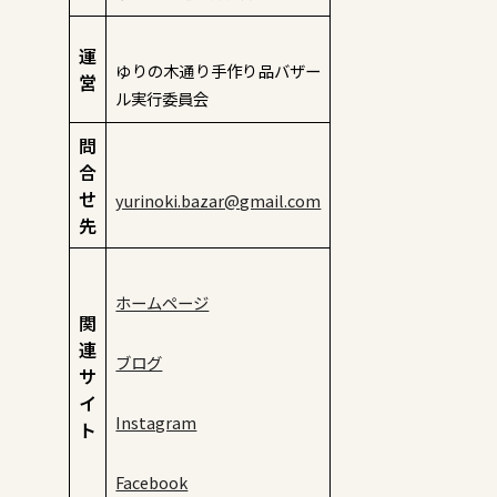
運
ゆりの木通り手作り品バザー
営
ル実行委員会
問
合
せ
yurinoki.bazar@gmail.com
先
ホームページ
関
連
ブログ
サ
イ
Instagram
ト
Facebook