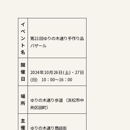
イ
ベ
ン
第21回ゆりの木通り手作り品
ト
バザール
名
開
催
2024年10月26日(土)・27日
日
(日) 10：00～16：00
場
ゆりの木通り歩道 （浜松市中
所
央区田町）
主
催
ゆりの木通り商店街