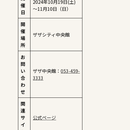
2024年10月19日(土)
催
～11月10日（日）
日
開
催
ザザシティ中央館
場
所
お
問
い
ザザ中央館：
053-459-
合
3333
わ
せ
関
連
サ
公式ページ
イ