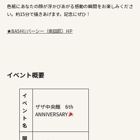
色紙にあなたの顔が浮かびあがる感動の瞬間をお楽しみくださ
い。約15分で描きあげます。記念にぜひ！
★BASHI/バーシー（柴田匠）HP
イベント概要
イ
ベ
ザザ中央館 6th
ン
ANNIVERSARY
ト
名
開