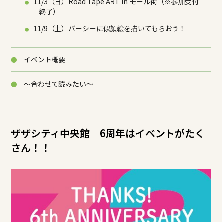
11/3（日）Road Tape ART in モール街（※参加受付
終了）
11/9（土）バーシーに似顔絵を描いてもらおう！
イベント概要
～合わせて読みたい～
ザザシティ中央館 6周年はイベントがたく
さん！！